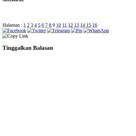
Menyukai ini:
Halaman :
1
2
3
4
5
6
7
8
9
10
11
12
13
14
15
16
Tinggalkan Balasan