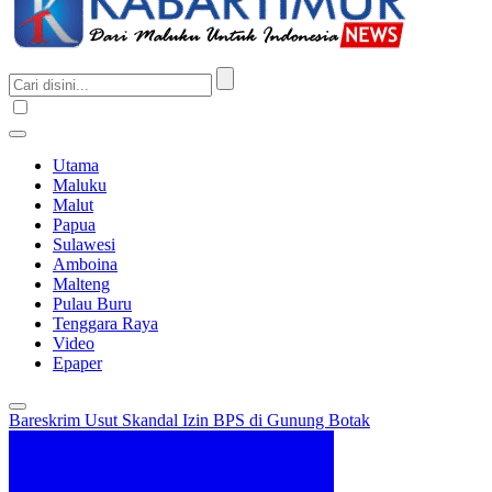
Utama
Maluku
Malut
Papua
Sulawesi
Amboina
Malteng
Pulau Buru
Tenggara Raya
Video
Epaper
Bareskrim Usut Skandal Izin BPS di Gunung Botak