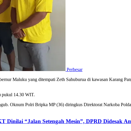
Perbesar
rnur Maluku yang ditempati Zeth Sahuburua di kawasan Karang Panjan
2) pukul 14.30 WIT.
 Wagub. Oknum Polri Bripka MP (36) diringkus Direktorat Narkoba Po
KT Dinilai “Jalan Setengah Mesin”, DPRD Didesak Am