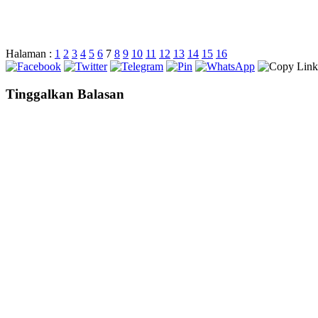
Halaman :
1
2
3
4
5
6
7
8
9
10
11
12
13
14
15
16
Tinggalkan Balasan