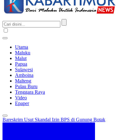
Utama
Maluku
Malut
Papua
Sulawesi
Amboina
Malteng
Pulau Buru
Tenggara Raya
Video
Epaper
Bareskrim Usut Skandal Izin BPS di Gunung Botak