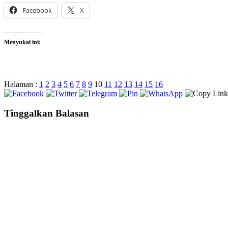
Facebook
X
Menyukai ini:
Halaman :
1
2
3
4
5
6
7
8
9
10
11
12
13
14
15
16
Tinggalkan Balasan