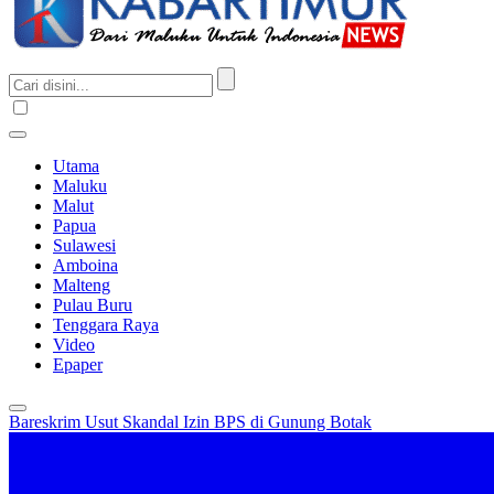
Utama
Maluku
Malut
Papua
Sulawesi
Amboina
Malteng
Pulau Buru
Tenggara Raya
Video
Epaper
Bareskrim Usut Skandal Izin BPS di Gunung Botak