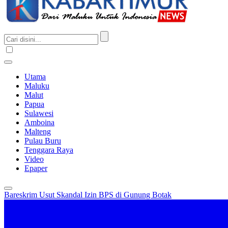
Utama
Maluku
Malut
Papua
Sulawesi
Amboina
Malteng
Pulau Buru
Tenggara Raya
Video
Epaper
Bareskrim Usut Skandal Izin BPS di Gunung Botak