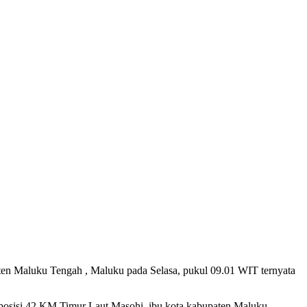
en Maluku Tengah , Maluku pada Selasa, pukul 09.01 WIT ternyata
 posisi 42 KM Timur Laut Masohi, ibu kota kabupaten Maluku