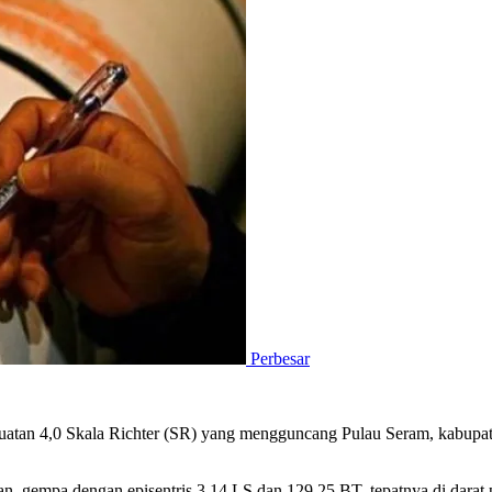
Perbesar
atan 4,0 Skala Richter (SR) yang mengguncang Pulau Seram, kabupat
n, gempa dengan episentris 3.14 LS dan 129.25 BT, tepatnya di darat