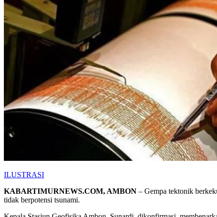
ILUSTRASI
KABARTIMURNEWS.COM, AMBON
– Gempa tektonik berkeku
tidak berpotensi tsunami.
Kepala Stasiun Geofisika Ambon, Sunardi, dikonfirmasi, membenarka