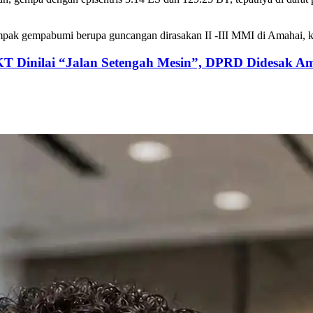
ak gempabumi berupa guncangan dirasakan II -III MMI di Amahai, 
KT Dinilai “Jalan Setengah Mesin”, DPRD Didesak Am