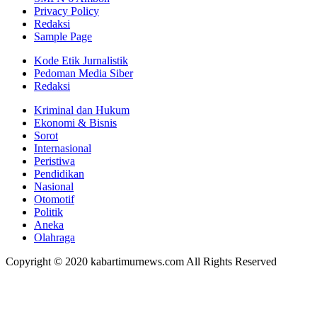
Privacy Policy
Redaksi
Sample Page
Kode Etik Jurnalistik
Pedoman Media Siber
Redaksi
Kriminal dan Hukum
Ekonomi & Bisnis
Sorot
Internasional
Peristiwa
Pendidikan
Nasional
Otomotif
Politik
Aneka
Olahraga
Copyright © 2020 kabartimurnews.com All Rights Reserved