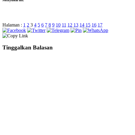
Menyukai ini:
Halaman :
1
2
3
4
5
6
7
8
9
10
11
12
13
14
15
16
17
Tinggalkan Balasan