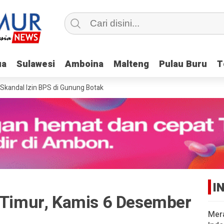
ua
ua
Sulawesi
Sulawesi
Amboina
Amboina
Malteng
Malteng
Pulau Buru
Pulau Buru
T
T
ndal Izin BPS di Gunung Botak
I
r Timur, Kamis 6 Desember
Mer