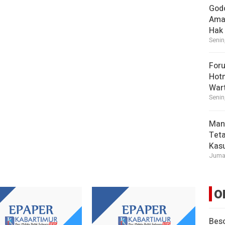
God
Ama
Hak
Senin
For
Hot
War
Senin
Man
Tet
Kasu
Jumat
O
Beso