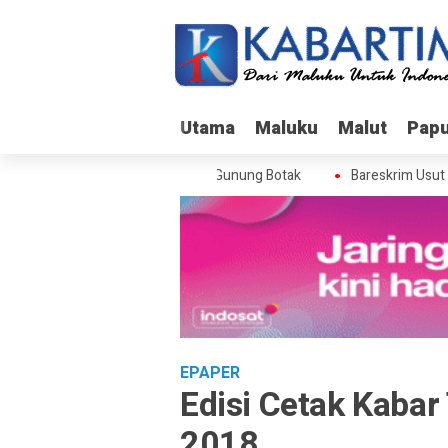
Utama
Utama
Maluku
Maluku
Malut
Malut
Pap
Pap
eskrim Usut Skandal Izin BPS di Gunung Botak
Bareskrim Usut Ska
EPAPER
Edisi Cetak Kaba
2018