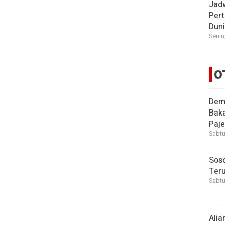
Jad
Pert
Dun
Senin
O
Demi
Bak
Paje
Sabtu
Soso
Ter
Sabtu
Alia