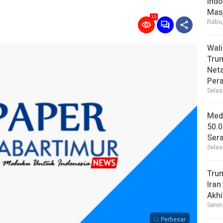
Indo
Masj
35
Rabu,
Wal
Tru
Net
Per
Selas
Medi
50.0
Sera
Selas
Tru
Iran
Akhi
Senin
Perbesar