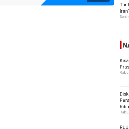
Tunt
Iran
Senin
N
Kisa
Pras
Rabu,
Disk
Pers
Rib
Rabu,
RUU