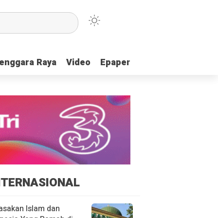
enggara Raya
enggara Raya
Video
Video
Epaper
Epaper
NTERNASIONAL
asakan Islam dan