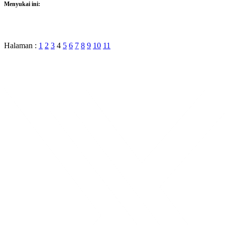
Menyukai ini:
Halaman :
1
2
3
4
5
6
7
8
9
10
11