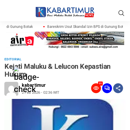
PS di Gunung Botak
Bareskrim Usut Skandal Izin BPS di Gunung Botak
EDITORIAL
Kejati Maluku & Lelucon Kepastian
Hukum
99
kabartimur
2 Feb 2026 - 02:36 WIT