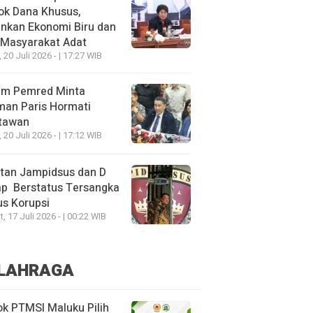
ok Dana Khusus,
nkan Ekonomi Biru dan
 Masyarakat Adat
, 20 Juli 2026 - | 17:27 WIB
um Pemred Minta
man Paris Hormati
tawan
, 20 Juli 2026 - | 17:12 WIB
tan Jampidsus dan D
ap Berstatus Tersangka
s Korupsi
, 17 Juli 2026 - | 00:22 WIB
LAHRAGA
k PTMSI Maluku Pilih