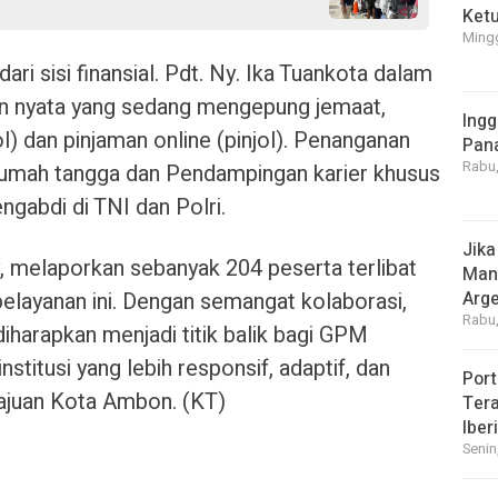
Ket
Mingg
ri sisi finansial. Pdt. Ny. Ika Tuankota dalam
n nyata yang sedang mengepung jemaat,
Ingg
dol) dan pinjaman online (pinjol). Penanganan
Pan
Rabu,
n rumah tangga dan Pendampingan karier khusus
gabdi di TNI dan Polri.
Jika
y, melaporkan sebanyak 204 peserta terlibat
Manf
Arge
elayanan ini. Dengan semangat kolaborasi,
Rabu,
iharapkan menjadi titik balik bagi GPM
stitusi yang lebih responsif, adaptif, dan
Port
ajuan Kota Ambon. (KT)
Tera
Iber
Senin