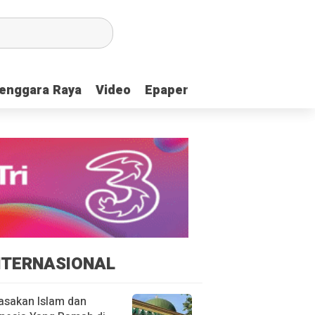
enggara Raya
enggara Raya
Video
Video
Epaper
Epaper
NTERNASIONAL
asakan Islam dan