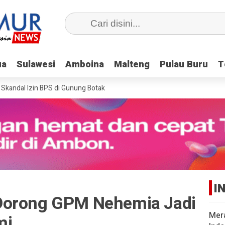
ua
ua
Sulawesi
Sulawesi
Amboina
Amboina
Malteng
Malteng
Pulau Buru
Pulau Buru
T
T
ndal Izin BPS di Gunung Botak
I
Dorong GPM Nehemia Jadi
Mer
mi