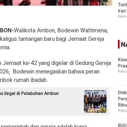
Tunt
Iran
Senin
BON-
Walikota Ambon, Bodewin Wattimena,
ekaligus tantangan baru bagi Jemaat Gereja
N
mia.
Kisa
Jemaat ke-42 yang digelar di Gedung Gereja
Pras
 2026, Bodewin menegaskan bahwa peran
Rabu,
embok rumah ibadah.
Disk
as Ilegal di Pelabuhan Ambon
Pers
Rib
Rabu,
RUU
 pemerintah dan gereja adalah kunci