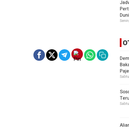
Jad
Pert
Dun
Senin
O
Demi
Bak
Paje
Sabtu
Soso
Ter
Sabtu
Alia