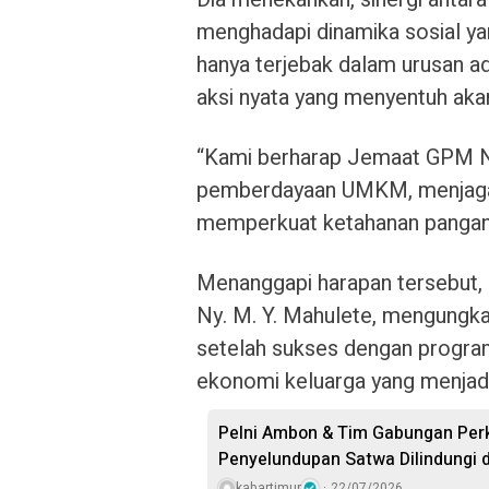
menghadapi dinamika sosial yang
hanya terjebak dalam urusan ad
aksi nyata yang menyentuh aka
“Kami berharap Jemaat GPM N
pemberdayaan UMKM, menjaga 
memperkuat ketahanan pangan 
Menanggapi harapan tersebut,
Ny. M. Y. Mahulete, mengungka
setelah sukses dengan program 
ekonomi keluarga yang menjadi
Pelni Ambon & Tim Gabungan Perk
Penyelundupan Satwa Dilindungi 
kabartimur
22/07/2026