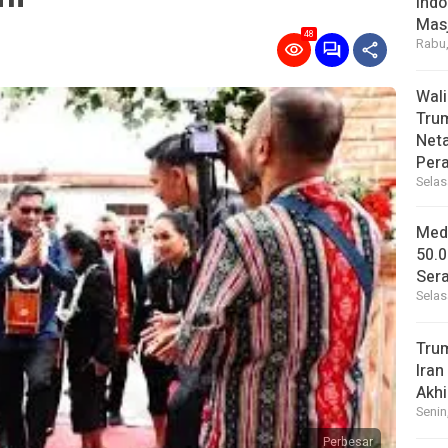
Indo
Masj
48
Rabu,
Wal
Tru
Net
Per
Selas
Medi
50.0
Sera
Selas
Tru
Iran
Akhi
Senin
Perbesar