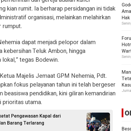
God
 kian rumit. Ia berharap persidangan ini tidak
Ama
ministratif organisasi, melainkan melahirkan
Hak
Senin
r rumput.
For
ehemia dapat menjadi pelopor dalam
Hot
kebersihan Teluk Ambon, hingga
War
Senin
lokal,” tegas Bodewin.
Man
 Ketua Majelis Jemaat GPM Nehemia, Pdt.
Tet
pkan fokus pelayanan tahun ini telah bergeser
Kasu
Jumat
beasiswa pendidikan, kini giliran kemandirian
 prioritas utama.
O
etat Pengawasan Kapal dari
dan Barang Terlarang
Beso