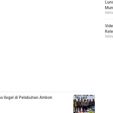
Lunc
Mun
Sabtu
Vid
Kele
Sabtu
as Ilegal di Pelabuhan Ambon