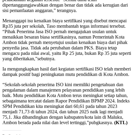
dipertanggungjawabkan dengan benar dan tidak ada kerugian dari
sisi pemanfaatan anggaran,” terangnya.
Menanggapi isu kenaikan biaya sertifikasi yang disebut mencapai
Rp35 juta per sekolah, Taso membantah tegas informasi tersebut.
“Pihak Penerima Jasa ISO pernah mengajukan usulan untuk
menaikkan besaran biasa sertifikasinya, namun Pemerintah Kota
Ambon tidak pernah menyetujui usulan kenaikan biaya dari pihak
penyedia jasa. Tidak ada perubahan dalam PKS. Biaya tetap
mengacu pada nilai awal, yaitu Rp 25 juta, bukan Rp 35 juta seperti
yang diberitakan,”sebutnya.
Ia mengungkapkan hasil dari kegiatan sertifikasi ISO telah memberi
dampak positif bagi peningkatan mutu pendidikan di Kota Ambon.
“Sekolah-sekolah penerima ISO kini memiliki pengetahuan dan
pengalaman dalam manajemen pelayanan pendidikan yang lebih
baik. Mutu pendidikan Kota Ambon terus meningkat setiap tahun,
sebagaimana tercatat dalam Rapor Pendidikan BPMP 2024. Indeks
SPM Pendidikan kita meningkat dari 60,61 pada tahun 2023
menjadi 71,73 di tahun 2024, dan tahun 2025 naik lagi menjadi
75,1. Jika dibandingkan dengan kabupaten/kota lain di Maluku,
Ambon berada pada nilai dan level tertinggi,”pubgkasnya.
(KTL)