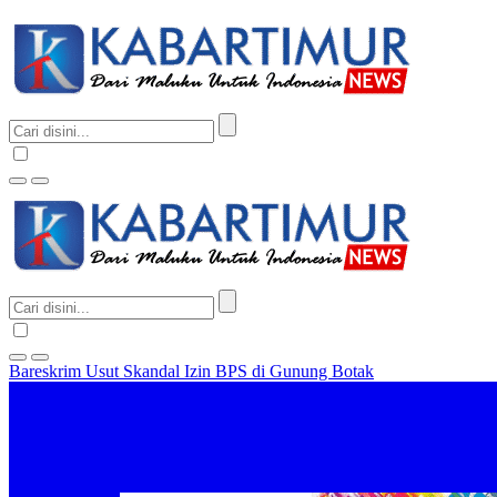
Bareskrim Usut Skandal Izin BPS di Gunung Botak