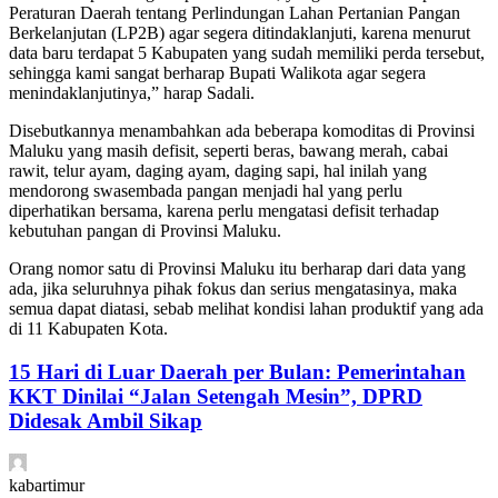
Peraturan Daerah tentang Perlindungan Lahan Pertanian Pangan
Berkelanjutan (LP2B) agar segera ditindaklanjuti, karena menurut
data baru terdapat 5 Kabupaten yang sudah memiliki perda tersebut,
sehingga kami sangat berharap Bupati Walikota agar segera
menindaklanjutinya,” harap Sadali.
Disebutkannya menambahkan ada beberapa komoditas di Provinsi
Maluku yang masih defisit, seperti beras, bawang merah, cabai
rawit, telur ayam, daging ayam, daging sapi, hal inilah yang
mendorong swasembada pangan menjadi hal yang perlu
diperhatikan bersama, karena perlu mengatasi defisit terhadap
kebutuhan pangan di Provinsi Maluku.
Orang nomor satu di Provinsi Maluku itu berharap dari data yang
ada, jika seluruhnya pihak fokus dan serius mengatasinya, maka
semua dapat diatasi, sebab melihat kondisi lahan produktif yang ada
di 11 Kabupaten Kota.
15 Hari di Luar Daerah per Bulan: Pemerintahan
KKT Dinilai “Jalan Setengah Mesin”, DPRD
Didesak Ambil Sikap
kabartimur