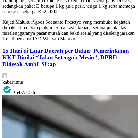
10 bungkus, serta dua kaleng susu kental manis seharga Rp50.000,
sedangkan paket D berupa 1 kg gula pasir, terigu 1 kg serta mentega
satu saset seharga Rp25.000.
Kajati Maluku Agoes Soenanto Presetyo yang membuka kegiatan
dimaksud menyampaikan terima kasih kepada semua pihak atas
terselenggaranya pasar murah dan bakti sosial yang diselenggarakan
Kejati bersama IAD Wilayah Maluku.
15 Hari di Luar Daerah per Bulan: Pemerintahan
KKT Dinilai “Jalan Setengah Mesin”, DPRD
Didesak Ambil Sikap
kabartimur
25/07/2026