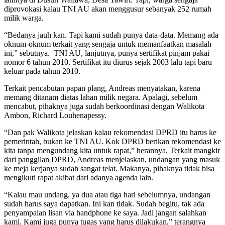
diprovokasi kalau TNI AU akan menggusur sebanyak 252 rumah
milik warga.
“Bedanya jauh kan. Tapi kami sudah punya data-data. Memang ada
oknum-oknum terkait yang sengaja untuk memanfaatkan masalah
ini,” sebutnya. TNI AU, lanjutnya, punya sertifikat pinjam pakai
nomor 6 tahun 2010. Sertifikat itu diurus sejak 2003 lalu tapi baru
keluar pada tahun 2010.
Terkait pencabutan papan plang, Andreas menyatakan, karena
memang ditanam diatas lahan milik negara. Apalagi, sebelum
mencabut, pihaknya juga sudah berkoordinasi dengan Walikota
Ambon, Richard Louhenapessy.
“Dan pak Walikota jelaskan kalau rekomendasi DPRD itu harus ke
pemerintah, bukan ke TNI AU. Kok DPRD berikan rekomendasi ke
kita tanpa mengundang kita untuk rapat,” herannya. Terkait mangkir
dari panggilan DPRD, Andreas menjelaskan, undangan yang masuk
ke meja kerjanya sudah sangat telat. Makanya, pihaknya tidak bisa
mengikuti rapat akibat dari adanya agenda lain.
“Kalau mau undang, ya dua atau tiga hari sebelumnya, undangan
sudah harus saya dapatkan. Ini kan tidak. Sudah begitu, tak ada
penyampaian lisan via handphone ke saya. Jadi jangan salahkan
kami. Kami juga punya tugas yang harus dilakukan,” terangnya