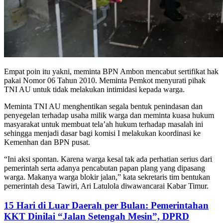
Empat poin itu yakni, meminta BPN Ambon mencabut sertifikat hak
pakai Nomor 06 Tahun 2010. Meminta Pemkot menyurati pihak
TNI AU untuk tidak melakukan intimidasi kepada warga.
Meminta TNI AU menghentikan segala bentuk penindasan dan
penyegelan terhadap usaha milik warga dan meminta kuasa hukum
masyarakat untuk membuat tela’ah hukum terhadap masalah ini
sehingga menjadi dasar bagi komisi I melakukan koordinasi ke
Kemenhan dan BPN pusat.
“Ini aksi spontan. Karena warga kesal tak ada perhatian serius dari
pemerintah serta adanya pencabutan papan plang yang dipasang
warga. Makanya warga blokir jalan,” kata sekretaris tim bentukan
pemerintah desa Tawiri, Ari Latulola diwawancarai Kabar Timur.
15 Hari di Luar Daerah per Bulan: Pemerintahan
KKT Dinilai “Jalan Setengah Mesin”, DPRD