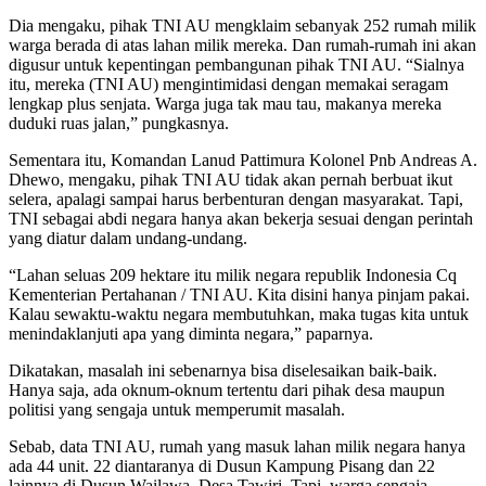
Dia mengaku, pihak TNI AU mengklaim sebanyak 252 rumah milik
warga berada di atas lahan milik mereka. Dan rumah-rumah ini akan
digusur untuk kepentingan pembangunan pihak TNI AU. “Sialnya
itu, mereka (TNI AU) mengintimidasi dengan memakai seragam
lengkap plus senjata. Warga juga tak mau tau, makanya mereka
duduki ruas jalan,” pungkasnya.
Sementara itu, Komandan Lanud Pattimura Kolonel Pnb Andreas A.
Dhewo, mengaku, pihak TNI AU tidak akan pernah berbuat ikut
selera, apalagi sampai harus berbenturan dengan masyarakat. Tapi,
TNI sebagai abdi negara hanya akan bekerja sesuai dengan perintah
yang diatur dalam undang-undang.
“Lahan seluas 209 hektare itu milik negara republik Indonesia Cq
Kementerian Pertahanan / TNI AU. Kita disini hanya pinjam pakai.
Kalau sewaktu-waktu negara membutuhkan, maka tugas kita untuk
menindaklanjuti apa yang diminta negara,” paparnya.
Dikatakan, masalah ini sebenarnya bisa diselesaikan baik-baik.
Hanya saja, ada oknum-oknum tertentu dari pihak desa maupun
politisi yang sengaja untuk memperumit masalah.
Sebab, data TNI AU, rumah yang masuk lahan milik negara hanya
ada 44 unit. 22 diantaranya di Dusun Kampung Pisang dan 22
lainnya di Dusun Wailawa, Desa Tawiri. Tapi, warga sengaja