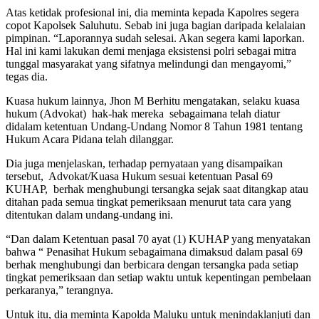
Atas ketidak profesional ini, dia meminta kepada Kapolres segera
copot Kapolsek Saluhutu. Sebab ini juga bagian daripada kelalaian
pimpinan. “Laporannya sudah selesai. Akan segera kami laporkan.
Hal ini kami lakukan demi menjaga eksistensi polri sebagai mitra
tunggal masyarakat yang sifatnya melindungi dan mengayomi,”
tegas dia.
Kuasa hukum lainnya, Jhon M Berhitu mengatakan, selaku kuasa
hukum (Advokat) hak-hak mereka sebagaimana telah diatur
didalam ketentuan Undang-Undang Nomor 8 Tahun 1981 tentang
Hukum Acara Pidana telah dilanggar.
Dia juga menjelaskan, terhadap pernyataan yang disampaikan
tersebut, Advokat/Kuasa Hukum sesuai ketentuan Pasal 69
KUHAP, berhak menghubungi tersangka sejak saat ditangkap atau
ditahan pada semua tingkat pemeriksaan menurut tata cara yang
ditentukan dalam undang-undang ini.
“Dan dalam Ketentuan pasal 70 ayat (1) KUHAP yang menyatakan
bahwa “ Penasihat Hukum sebagaimana dimaksud dalam pasal 69
berhak menghubungi dan berbicara dengan tersangka pada setiap
tingkat pemeriksaan dan setiap waktu untuk kepentingan pembelaan
perkaranya,” terangnya.
Untuk itu, dia meminta Kapolda Maluku untuk menindaklanjuti dan