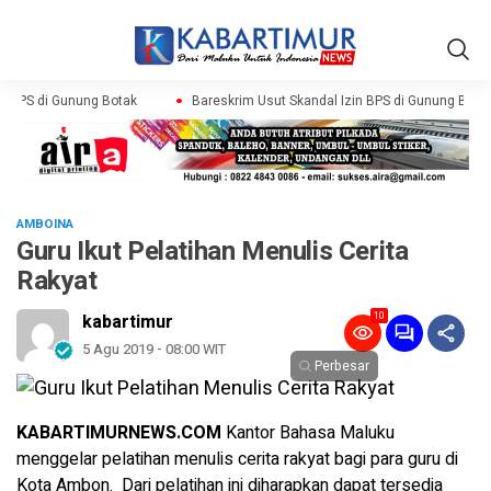
n BPS di Gunung Botak
Bareskrim Usut Skandal Izin BPS di Gunung Botak
AMBOINA
Guru Ikut Pelatihan Menulis Cerita
Rakyat
10
kabartimur
5 Agu 2019 - 08:00 WIT
Perbesar
KABARTIMURNEWS.COM
Kantor Bahasa Maluku
menggelar pelatihan menulis cerita rakyat bagi para guru di
Kota Ambon. Dari pelatihan ini diharapkan dapat tersedia