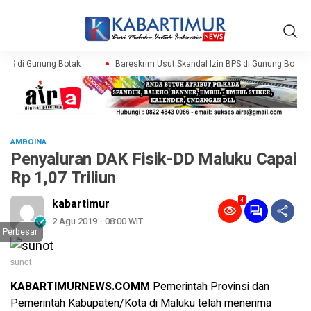
BPS di Gunung Botak
Bareskrim Usut Skandal Izin BPS di Gunung Botak
AMBOINA
Penyaluran DAK Fisik-DD Maluku Capai
Rp 1,07 Triliun
4
kabartimur
2 Agu 2019 - 08:00 WIT
Perbesar
sunot
KABARTIMURNEWS.COMM
Pemerintah Provinsi dan
Pemerintah Kabupaten/Kota di Maluku telah menerima