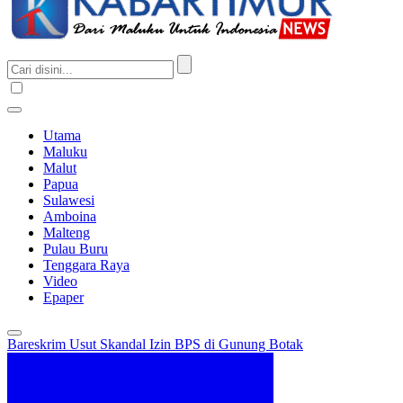
Utama
Maluku
Malut
Papua
Sulawesi
Amboina
Malteng
Pulau Buru
Tenggara Raya
Video
Epaper
Bareskrim Usut Skandal Izin BPS di Gunung Botak