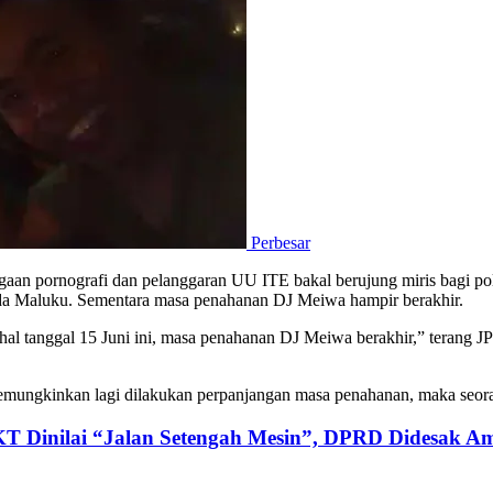
Perbesar
an pornografi dan pelanggaran UU ITE bakal berujung miris bagi poli
lda Maluku. Sementara masa penahanan DJ Meiwa hampir berakhir.
dahal tanggal 15 Juni ini, masa penahanan DJ Meiwa berakhir,” teran
k memungkinkan lagi dilakukan perpanjangan masa penahanan, maka seo
KT Dinilai “Jalan Setengah Mesin”, DPRD Didesak Am