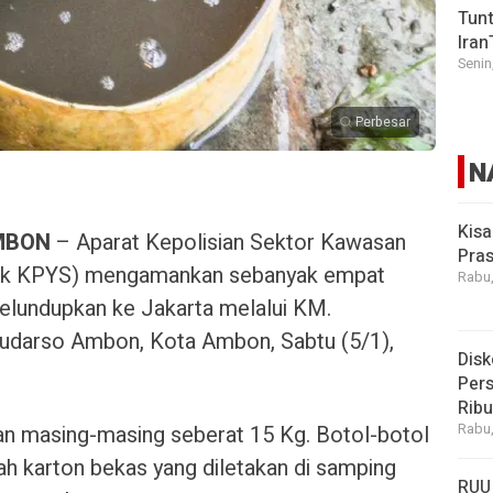
Tunt
Iran
Senin
Perbesar
N
Kisa
MBON
– Aparat Kepolisian Sektor Kawasan
Pras
sek KPYS) mengamankan sebanyak empat
Rabu,
elundupkan ke Jakarta melalui KM.
udarso Ambon, Kota Ambon, Sabtu (5/1),
Disk
Pers
Rib
n masing-masing seberat 15 Kg. Botol-botol
Rabu,
ah karton bekas yang diletakan di samping
RUU