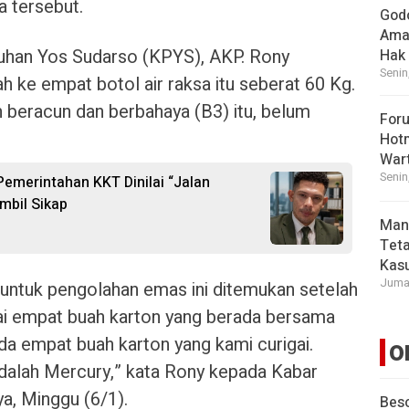
a tersebut.
God
Ama
uhan Yos Sudarso (KPYS), AKP. Rony
Hak
Senin
 ke empat botol air raksa itu seberat 60 Kg.
an beracun dan berbahaya (B3) itu, belum
For
Hot
War
Senin
 Pemerintahan KKT Dinilai “Jalan
mbil Sikap
Man
Tet
Kasu
Jumat
 untuk pengolahan emas ini ditemukan setelah
i empat buah karton yang berada bersama
a empat buah karton yang kami curigai.
O
 adalah Mercury,” kata Rony kepada Kabar
ya, Minggu (6/1).
Beso