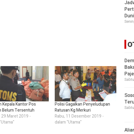
Jad
Pert
Dun
Senin
O
Demi
Bak
Paje
Sabtu
Soso
Ter
 Kepala Kantor Pos
Polisi Gagalkan Penyeludupan
Sabtu
 Belum Tersentuh
Ratusan Kg Merkuri
 29 Maret 2019 -
Rabu, 11 Desember 2019 -
"Utama"
dalam "Utama"
Alia