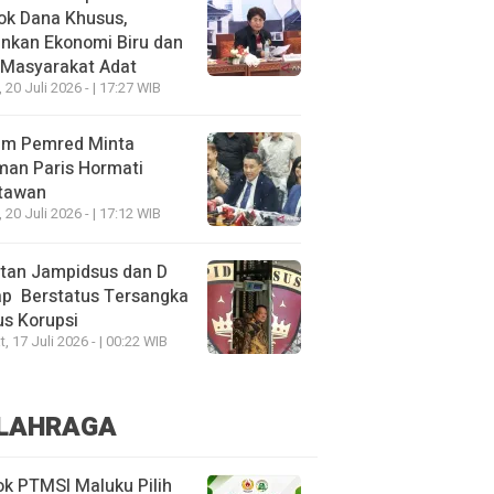
ok Dana Khusus,
nkan Ekonomi Biru dan
 Masyarakat Adat
, 20 Juli 2026 - | 17:27 WIB
um Pemred Minta
man Paris Hormati
tawan
, 20 Juli 2026 - | 17:12 WIB
tan Jampidsus dan D
ap Berstatus Tersangka
s Korupsi
, 17 Juli 2026 - | 00:22 WIB
LAHRAGA
k PTMSI Maluku Pilih