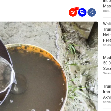
Indo
Masj
32
Rabu,
Wal
Tru
Net
Per
Selas
Medi
50.0
Sera
Selas
Tru
Iran
Akhi
Senin