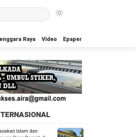
enggara Raya
enggara Raya
Video
Video
Epaper
Epaper
NTERNASIONAL
asakan Islam dan