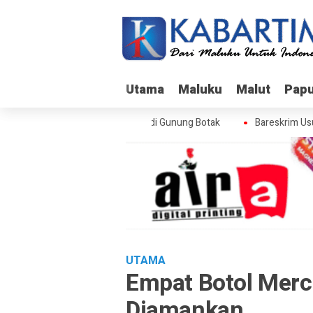
Utama
Utama
Maluku
Maluku
Malut
Malut
Pap
Pap
areskrim Usut Skandal Izin BPS di Gunung Botak
Bareskrim Usut S
UTAMA
Empat Botol Mer
Diamankan