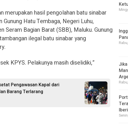
Ket
Mingg
n merupakan hasil pengolahan batu sinabar
an Gunung Hatu Tembaga, Negeri Luhu,
n Seram Bagian Barat (SBB), Maluku. Gunung
Ingg
Pan
ambangan ilegal batu sinabar yang
Rabu,
y.
ek KPYS. Pelakunya masih diselidiki,”
Jika
Manf
Arge
Rabu,
etat Pengawasan Kapal dari
dan Barang Terlarang
Port
Tera
Iber
Senin