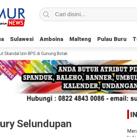
ua
ua
Sulawesi
Sulawesi
Amboina
Amboina
Malteng
Malteng
Pulau Buru
Pulau Buru
T
T
kandal Izin BPS di Gunung Botak
I
cury Selundupan
Mer