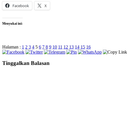
Facebook
X
Menyukai ini:
Halaman :
1
2
3
4
5
6
7
8
9
10
11
12
13
14
15
16
Tinggalkan Balasan