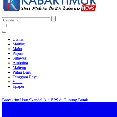
Utama
Maluku
Malut
Papua
Sulawesi
Amboina
Malteng
Pulau Buru
Tenggara Raya
Video
Epaper
Bareskrim Usut Skandal Izin BPS di Gunung Botak