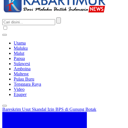
Utama
Maluku
Malut
Papua
Sulawesi
Amboina
Malteng
Pulau Buru
Tenggara Raya
Video
Epaper
Bareskrim Usut Skandal Izin BPS di Gunung Botak