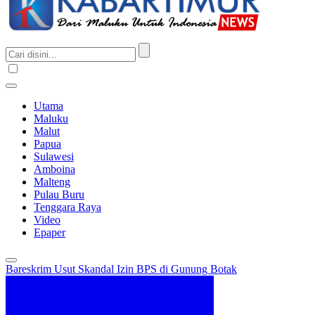
Utama
Maluku
Malut
Papua
Sulawesi
Amboina
Malteng
Pulau Buru
Tenggara Raya
Video
Epaper
Bareskrim Usut Skandal Izin BPS di Gunung Botak