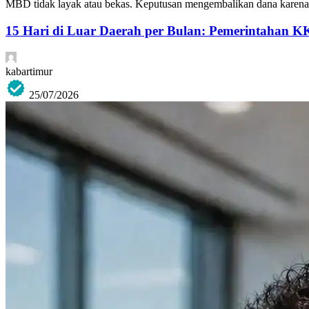
MBD tidak layak atau bekas. Keputusan mengembalikan dana karena 
15 Hari di Luar Daerah per Bulan: Pemerintahan K
kabartimur
25/07/2026