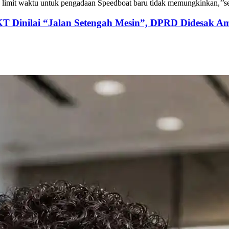
limit waktu untuk pengadaan Speedboat baru tidak memungkinkan,’’s
KT Dinilai “Jalan Setengah Mesin”, DPRD Didesak Am