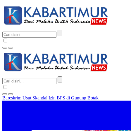
Bareskrim Usut Skandal Izin BPS di Gunung Botak