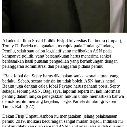
Akademisi Ilmu Sosial Politik Fisip Universitas Pattimura (Unpati),
Tonny D. Pariela mengatakan, merujuk pada Undang-Undang
Pemilu, salah satu calon legislatif yang melibatkan ASN pada
kampanye politik, yang bersangkutan harus menerima sanksi
berdasarkan hasil putusan pengadilan yang berhubungan dengan
pelanggaran administrasi dan pelanggaran pidana pemilu.
“Baik Iqbal dan Septy harus dikenakan sanksi sesuai aturan yang
berlaku. Sebab, secara prinsip itu tidak boleh. ASN harus netral.
Begitu juga dengan caleg Iqbal Payapo harus pahami posisi Septy
sebagai seorang ASN. Bagi saya, laporan seperti ini jadi informasi
penting dalam rangka penegakkan hukum untuk memastikan bahwa
demokrasi itu memang berjalan,” tegas Pariela dihubungi Kabar
Timur, Rabu (6/2).
Dekan Fisip Unpatti Ambon itu mengatakan, jelang pelaksanaan
pemilu 2019, indikasi kecurangan sangat mudah terjadi. Indikasi itu
bahkan dilakukan oleh seorang ASN yang jelas-jelas sudah dilarang