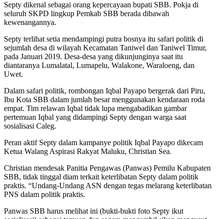
Septy dikenal sebagai orang kepercayaan bupati SBB. Pokja di
seluruh SKPD lingkup Pemkab SBB berada dibawah
kewenangannya.
Septy terlihat setia mendampingi putra bosnya itu safari politik di
sejumlah desa di wilayah Kecamatan Taniwel dan Taniwel Timur,
pada Januari 2019. Desa-desa yang dikunjunginya saat itu
diantaranya Lumalatal, Lumapelu, Walakone, Waraloeng, dan
Uwet.
Dalam safari politik, rombongan Iqbal Payapo bergerak dari Piru,
Ibu Kota SBB dalam jumlah besar menggunakan kendaraan roda
empat. Tim relawan Iqbal tidak lupa mengabadikan gambar
pertemuan Iqbal yang didampingi Septy dengan warga saat
sosialisasi Caleg.
Peran aktif Septy dalam kampanye politik Iqbal Payapo dikecam
Ketua Walang Aspirasi Rakyat Maluku, Christian Sea.
Christian mendesak Panitia Pengawas (Panwas) Pemilu Kabupaten
SBB, tidak tinggal diam terkait keterlibatan Septy dalam politik
praktis. “Undang-Undang ASN dengan tegas melarang keterlibatan
PNS dalam politik praktis.
Panwas SBB harus melihat ini (bukti-bukti foto Septy ikut