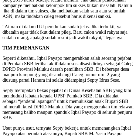
kampanye melibatkan kelompok tim sukses bukan masalah. Namun
jika di dalam tim sukses, dia melibatkan salah satu atau sejumlah
ASN, maka tindakan caleg tersebut harus dikenai sanksi.
“Aturan di dalam UU pemilu kan sudah jelas. Jika terbukti, ya
dibatalin agar tidak ikut dalam pileg. Baru calon wakil rakyat saja
sudah curang, apalagi sudah resmi jadi wakil rakyat,” tegasnya.
TIM PEMENANGAN
Seperti diketahui, Iqbal Payapo mengerahkan salah seorang pejabat
di Pemkab SBB terlibat aktif dalam sosialisasi dirinya sebagai Caleg
DPRD Provinsi Maluku daerah pemilihan SBB. Di beberapa desa
maupun kampung yang disambangi Caleg nomor urut 2 yang
diusung partai Hanura ini selalu didampingi Septy Idrus Sese.
Septy merupakan bekas pejabat di Dinas Kesehatan SBB yang kini
menduduki jabatan kepala UPSP Pemkab SBB. Dia didaulat
sebagai “jenderal lapangan” untuk memuluskan anak Bupati SBB
ini meraih kursi DPRD Maluku. Dia yang menggerakan tim relawan
memasang baliho maupun spanduk Iqbal Payapo di seluruh penjuru
SBB.
Usut punya usut, ternyata Septy bekerja untuk memenangkan Iqbal
Payapo atas perintah atasannya, Bupati SBB M. Yasin Payapo.