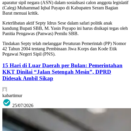
aparatur sipil negara (ASN) dalam sosialisasi calon anggota legislatif
(Caleg) Muhammad Iqbal Payapo di Kabupaten Seram Bagian
Barat menuai kritik.
Keterlibatan aktif Septy Idrus Sese dalam safari politik anak
kandung Bupati SBB, M. Yasin Payapo ini harus disikapi tegas oleh
Panitia Pengawas (Panwas) Pemilu SBB.
Tindakan Septy telah melanggar Peraturan Pemerintah (PP) Nomor
42 Tahun 2004 tentang Pembinaan Jiwa Korps dan Kode Etik
Pegawai Negeri Sipil (PNS).
15 Hari di Luar Daerah per Bulan: Pemerintahan
KKT Dinilai “Jalan Setengah Mesin”, DPRD
Didesak Ambil Sikap
kabartimur
25/07/2026