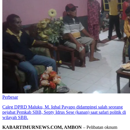
Perbesar
Caleg DPRD Maluku, M. Iqbal Payapo didampingi salah seorang
pejabat Pemkab SBB, Septy Idrus Sese (kanan) saat safari politik di
wilayah SBB.
KABARTIMURNEWS.COM, AMBON
– Pelibatan oknum