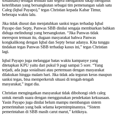
sosialisasi) sebagai temuan dan segera mengambil sikap mengusut
keterlibatan yang bersangkutan sebagai tim pemenangan salah satu
Caleg (Iqbal Payapo),” tegas Christian kepada Kabar Timur,
beberapa waktu lalu.
Jika tidak diusut dan menjatuhkan sanksi tegas terhadap Iqbal
Payapo dan Septy, Panwas SBB dinilai sengaja membiarkan bahkan
diduga melindungi yang bersangkutan. “Jika Panwas tidak
merespon temuan itu, dugaan masyarakat bahwa Panwas
kongkalikong dengan Iqbal dan Septy benar adanya. Kita tunggu
tindakan tegas Panwas SBB terhadap kasus ini,” tegas Christian
lagi.
Iqbal Payapo juga melanggar batas waktu kampanye yang
ditetapkan KPU yaitu dari pukul 9 pagi sampai 5 sore. “Yang
terjadi, ada juga sosialisasi atau pertemuan dengan masyarakat
dilakukan hingga malam hari. Jika tidak ada teguran keras maupun
sanksi tegas, bisa memperkeruh situasi di tengah-tengah
masyarakat,” ingat dia.
Christian mengingatkan masyarakat tidak dibohongi oleh caleg
untuk meraih suara dengan menggunakan pendekatan kekuasaan.
Yasin Payapo juga dinilai belum mampu membangun sistem
pemerintahan yang baik selama kepemimpinannya. “Sistem
pemerintahan di SBB masih carut marut,” kritiknya.