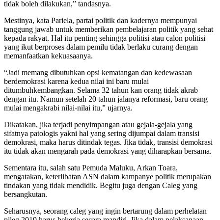
tidak boleh dilakukan,” tandasnya.
Mestinya, kata Pariela, partai politik dan kadernya mempunyai
tanggung jawab untuk memberikan pembelajaran politik yang sehat
kepada rakyat. Hal itu penting sehingga politisi atau calon politisi
yang ikut berproses dalam pemilu tidak berlaku curang dengan
memanfaatkan kekuasaanya.
“Jadi memang dibutuhkan opsi kematangan dan kedewasaan
berdemokrasi karena kedua nilai ini baru mulai
ditumbuhkembangkan. Selama 32 tahun kan orang tidak akrab
dengan itu. Namun setelah 20 tahun jalanya reformasi, baru orang
mulai mengakrabi nilai-nilai itu,” ujarnya.
Dikatakan, jika terjadi penyimpangan atau gejala-gejala yang
sifatnya patologis yakni hal yang sering dijumpai dalam transisi
demokrasi, maka harus ditindak tegas. Jika tidak, transisi demokrasi
itu tidak akan mengarah pada demokrasi yang diharapkan bersama.
Sementara itu, salah satu Pemuda Maluku, Arkan Toara,
mengatakan, keterlibatan ASN dalam kampanye politik merupakan
tindakan yang tidak mendidik. Begitu juga dengan Caleg yang
bersangkutan.
Seharusnya, seorang caleg yang ingin bertarung dalam perhelatan
pileg 2019 harus bekerja secara mandiri. Jika dalam pelaksanaan