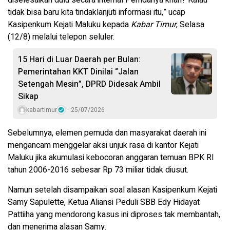
diselesaikan dulu secara internal Pemdanya khan? Kalau
tidak bisa baru kita tindaklanjuti informasi itu,” ucap
Kasipenkum Kejati Maluku kepada
Kabar Timur
, Selasa
(12/8) melalui telepon seluler.
15 Hari di Luar Daerah per Bulan:
Pemerintahan KKT Dinilai “Jalan
Setengah Mesin”, DPRD Didesak Ambil
Sikap
kabartimur
25/07/2026
Sebelumnya, elemen pemuda dan masyarakat daerah ini
mengancam menggelar aksi unjuk rasa di kantor Kejati
Maluku jika akumulasi kebocoran anggaran temuan BPK RI
tahun 2006-2016 sebesar Rp 73 miliar tidak diusut.
Namun setelah disampaikan soal alasan Kasipenkum Kejati
Samy Sapulette, Ketua Aliansi Peduli SBB Edy Hidayat
Pattiiha yang mendorong kasus ini diproses tak membantah,
dan menerima alasan Samy.