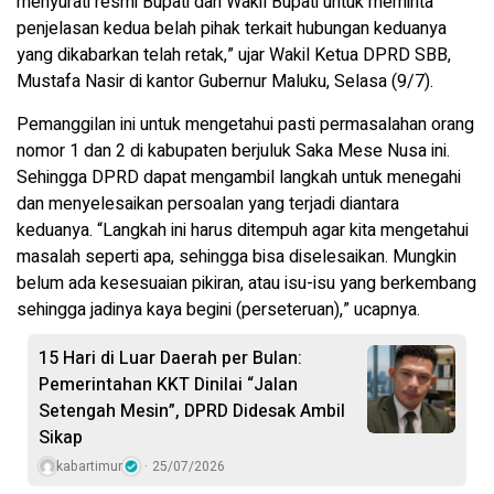
menyurati resmi Bupati dan Wakil Bupati untuk meminta
penjelasan kedua belah pihak terkait hubungan keduanya
yang dikabarkan telah retak,” ujar Wakil Ketua DPRD SBB,
Mustafa Nasir di kantor Gubernur Maluku, Selasa (9/7).
Pemanggilan ini untuk mengetahui pasti permasalahan orang
nomor 1 dan 2 di kabupaten berjuluk Saka Mese Nusa ini.
Sehingga DPRD dapat mengambil langkah untuk menegahi
dan menyelesaikan persoalan yang terjadi diantara
keduanya. “Langkah ini harus ditempuh agar kita mengetahui
masalah seperti apa, sehingga bisa diselesaikan. Mungkin
belum ada kesesuaian pikiran, atau isu-isu yang berkembang
sehingga jadinya kaya begini (perseteruan),” ucapnya.
15 Hari di Luar Daerah per Bulan:
Pemerintahan KKT Dinilai “Jalan
Setengah Mesin”, DPRD Didesak Ambil
Sikap
kabartimur
25/07/2026