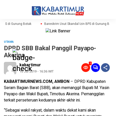
 BPS di Gunung Botak
Bareskrim Usut Skandal Izin BPS di Gunung Botak
UTAMA
DPRD SBB Bakal Panggil Payapo-
Akerina
5
kabartimur
10 Jul 2019 - 16:36 WIT
KABARTIMURNEWS.COM, AMBON
– DPRD Kabupaten
Seram Bagian Barat (SBB), akan memanggil Bupati M. Yasin
Payapo dan Wakil Bupati, Timotius Akerina. Pemanggilan
terkait perseteruan keduanya akhir-akhir ini.
“Sebagai wakil rakyat, dalam waktu dekat kami akan