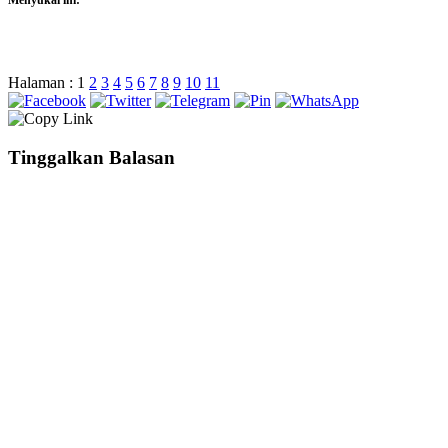
Menyukai ini:
Halaman :
1
2
3
4
5
6
7
8
9
10
11
Tinggalkan Balasan