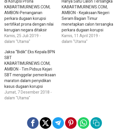
di Korupsi Prona
Hanya Satu Calon Tersangka
KABARTIMURNEWS.COM,
KABARTIMURNEWS.COM,
AMBON-Penanganan
AMBON - Kejaksaan Negeri
perkara dugaan korupsi
Seram Bagian Timur
sertifikat prona dengan nilai
menetapkan calon tersangka
kerugian negara ditaksir
perkara dugaan korupsi
mencapai Rp 800 juta lebih,
Kamis, 25 Juli 2019 -
sertifikat Proyek Operasi
Kamis, 11 April 2019 -
Kejaksaan Negeri (Kejari)
dalam "Utama"
Nasional Agraria (Prona)
dalam "Utama"
SBT untuk sementara waktu
tahun 2016. Mantan Kepala
Jaksa “Bidik” Eks Kepala BPN
tertahan. Ini terkait adanya
Badan Pertanahan Nasional
SBT
fakta baru yang dapat
(BPN) Kabupaten SBT
KABARTIMURNEWS.COM,
mengarah pada penghentian
berinisial NK ditetapkan
AMBON - Tim Pidsus Kejari
penyidikan kasus ini. Fakta
sebagai calon tersangka
SBT menggelar pemeriksaan
tersebut terkait revisi
dalam perkara ini. Kepala
maraton dalam penyidikan
anggaran yang selama ini
Seksi Penyidikan Pidana
kasus dugaan korupsi
luput dari pemeriksaan
Khusus (Kasipidsus) Kejari
sertifikat lahan prona tahun
Jumat, 7 Desember 2018 -
penyidik.…
SBT Asmin Hamja
2016 senilai Rp 1,4 miliar
dalam "Utama"
menyebutkan,…
dengan calon tersangka
mantan Kepala Badan
Pertanahan Nasional (BPN)
SBT berinisial “NP”. “Tadi
beta ke Masohi, untuk