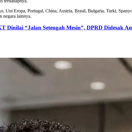
n terhadapnya.
ko, Uni Eropa, Portugal, China, Austria, Brasil, Bulgaria, Turki, Spany
n negara lainnya.
KT Dinilai “Jalan Setengah Mesin”, DPRD Didesak Am