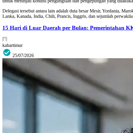
untuk meninjau kondisi pengungsian dan pengepungan yang dilakuka
Delegasi tersebut antara lain adalah duta besar Mesir, Yordania, Maro
Lanka, Kanada, India, Chili, Prancis, Inggris, dan sejumlah perwakila
15 Hari di Luar Daerah per Bulan: Pemerintahan K
kabartimur
25/07/2026