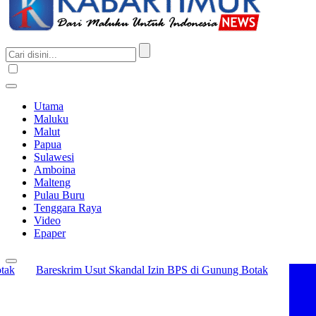
Utama
Maluku
Malut
Papua
Sulawesi
Amboina
Malteng
Pulau Buru
Tenggara Raya
Video
Epaper
Bareskrim Usut Skandal Izin BPS di Gunung Botak