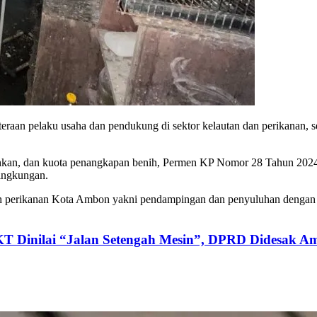
teraan pelaku usaha dan pendukung di sektor kelautan dan perikanan
ehkan, dan kuota penangkapan benih, Permen KP Nomor 28 Tahun 2024
lingkungan.
 perikanan Kota Ambon yakni pendampingan dan penyuluhan dengan me
KT Dinilai “Jalan Setengah Mesin”, DPRD Didesak Am