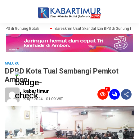
n BPS di Gunung Botak
Bareskrim Usut Skandal Izin BPS di Gunung Botak
MALUKU
DPRD Kota Tual Sambangi Pemkot
Ambon
11
kabartimur
5 Apr 2024 - 01:09 WIT