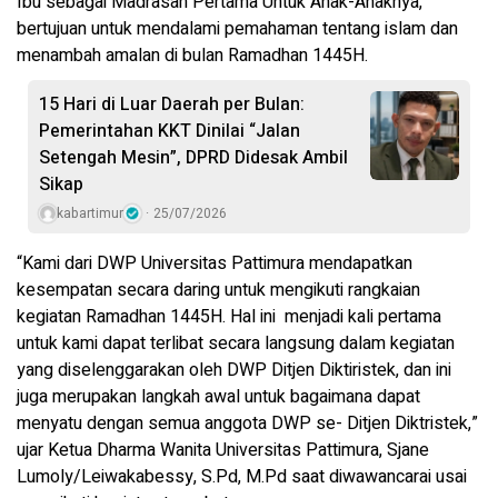
Ibu sebagai Madrasah Pertama Untuk Anak-Anaknya,”
bertujuan untuk mendalami pemahaman tentang islam dan
menambah amalan di bulan Ramadhan 1445H.
15 Hari di Luar Daerah per Bulan:
Pemerintahan KKT Dinilai “Jalan
Setengah Mesin”, DPRD Didesak Ambil
Sikap
kabartimur
25/07/2026
“Kami dari DWP Universitas Pattimura mendapatkan
kesempatan secara daring untuk mengikuti rangkaian
kegiatan Ramadhan 1445H. Hal ini menjadi kali pertama
untuk kami dapat terlibat secara langsung dalam kegiatan
yang diselenggarakan oleh DWP Ditjen Diktiristek, dan ini
juga merupakan langkah awal untuk bagaimana dapat
menyatu dengan semua anggota DWP se- Ditjen Diktristek,”
ujar Ketua Dharma Wanita Universitas Pattimura, Sjane
Lumoly/Leiwakabessy, S.Pd, M.Pd saat diwawancarai usai