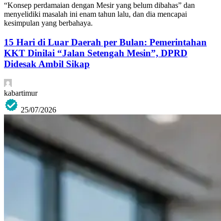
“Konsep perdamaian dengan Mesir yang belum dibahas” dan
menyelidiki masalah ini enam tahun lalu, dan dia mencapai
kesimpulan yang berbahaya.
15 Hari di Luar Daerah per Bulan: Pemerintahan
KKT Dinilai “Jalan Setengah Mesin”, DPRD
Didesak Ambil Sikap
kabartimur
25/07/2026