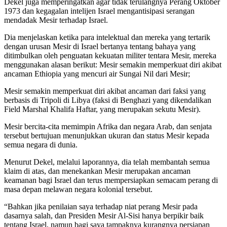
Dekel juga memperingatkan agar tidak terulangnya Perang Oktober
1973 dan kegagalan intelijen Israel mengantisipasi serangan
mendadak Mesir terhadap Israel.
Dia menjelaskan ketika para intelektual dan mereka yang tertarik
dengan urusan Mesir di Israel bertanya tentang bahaya yang
ditimbulkan oleh penguatan kekuatan militer tentara Mesir, mereka
menggunakan alasan berikut: Mesir semakin memperkuat diri akibat
ancaman Ethiopia yang mencuri air Sungai Nil dari Mesir;
Mesir semakin memperkuat diri akibat ancaman dari faksi yang
berbasis di Tripoli di Libya (faksi di Benghazi yang dikendalikan
Field Marshal Khalifa Haftar, yang merupakan sekutu Mesir).
Mesir bercita-cita memimpin Afrika dan negara Arab, dan senjata
tersebut bertujuan menunjukkan ukuran dan status Mesir kepada
semua negara di dunia.
Menurut Dekel, melalui laporannya, dia telah membantah semua
klaim di atas, dan menekankan Mesir merupakan ancaman
keamanan bagi Israel dan terus mempersiapkan semacam perang di
masa depan melawan negara kolonial tersebut.
“Bahkan jika penilaian saya terhadap niat perang Mesir pada
dasarnya salah, dan Presiden Mesir Al-Sisi hanya berpikir baik
tentang Israel, namun bagi saya tampaknya kurangnya persiapan