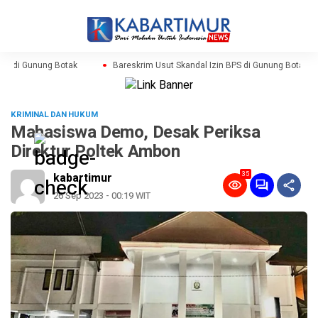
PS di Gunung Botak
Bareskrim Usut Skandal Izin BPS di Gunung Botak
KRIMINAL DAN HUKUM
Mahasiswa Demo, Desak Periksa
Direktur Poltek Ambon
35
kabartimur
26 Sep 2023 - 00:19 WIT