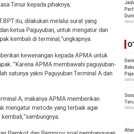
Jad
kasa Timur kepada pihaknya.
Pert
Dun
BPT itu, dilakukan melalui surat yang
Senin
dan ketua Paguyuban, untuk mengatur dan
ak kembali di terminal,”ungkapnya.
O
mberikan kewenangan kepada APMA untuk
Demi
lapak. “Karena APMA membawahi paguyuban-
Bak
lah satunya yakni Paguyuban Terminal A dan
Paje
Sabtu
Soso
erminal A, makanya APMA memberikan
Ter
k mengatur metode yang terbaik agar
Sabtu
n kembali,”sambungnya.
Alia
ngan Pemkot dan Pemprov soal pembangunan