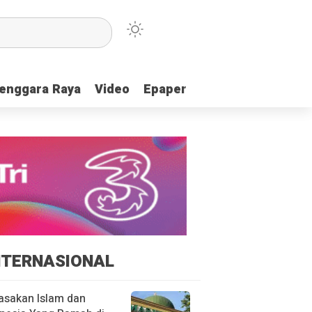
enggara Raya
enggara Raya
Video
Video
Epaper
Epaper
NTERNASIONAL
asakan Islam dan