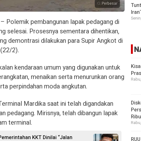
Perbesar
Tunt
Iran
Senin
– Polemik pembangunan lapak pedagang di
ng selesai. Prosesnya sementara dihentikan,
ng demontrasi dilakukan para Supir Angkot di
N
(22/2).
Kisa
gkalan kendaraan umum yang digunakan untuk
Pras
rangkatan, menaikan serta menurunkan orang
Rabu,
rta perpindahan moda angkutan.
erminal Mardika saat ini telah digandakan
Disk
Pers
n pedagang. Mirisnya, telah dibangun lapak
Rib
am terminal.
Rabu,
 Pemerintahan KKT Dinilai “Jalan
RUU