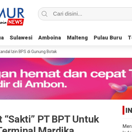
ua
ua
Sulawesi
Sulawesi
Amboina
Amboina
Malteng
Malteng
Pulau Buru
Pulau Buru
T
T
l Izin BPS di Gunung Botak
I
t “Sakti” PT BPT Untuk
Mer
Terminal Mardika