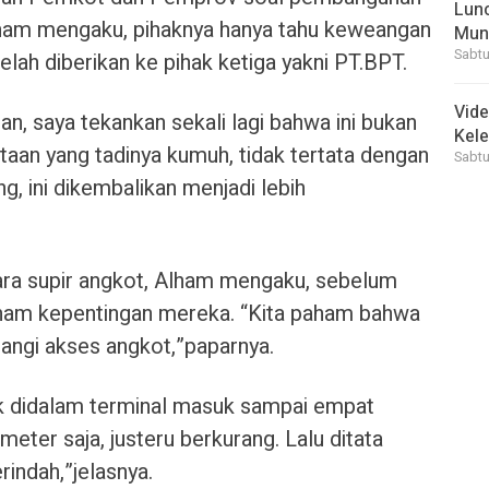
Lunc
lham mengaku, pihaknya hanya tahu keweangan
Mun
Sabtu
elah diberikan ke pihak ketiga yakni PT.BPT.
Vid
, saya tekankan sekali lagi bahwa ini bukan
Kele
an yang tadinya kumuh, tidak tertata dengan
Sabtu
ng, ini dikembalikan menjadi lebih
ara supir angkot, Alham mengaku, sebelum
paham kepentingan mereka. “Kita paham bahwa
ngi akses angkot,”paparnya.
ak didalam terminal masuk sampai empat
meter saja, justeru berkurang. Lalu ditata
indah,”jelasnya.