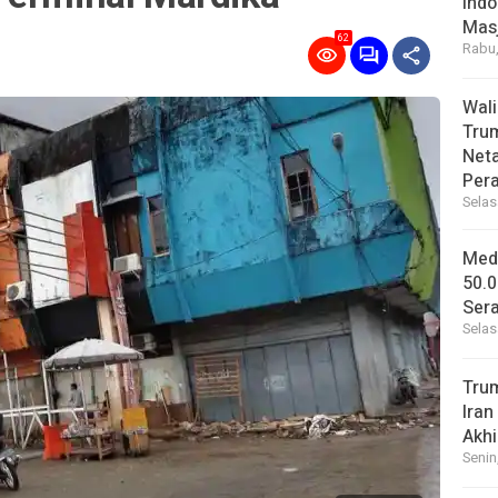
Indo
Masj
62
Rabu,
Wal
Tru
Net
Per
Selas
Medi
50.0
Sera
Selas
Tru
Iran
Akhi
Senin