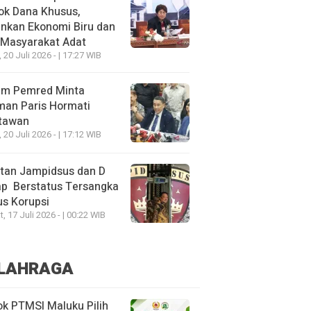
ok Dana Khusus,
nkan Ekonomi Biru dan
 Masyarakat Adat
, 20 Juli 2026 - | 17:27 WIB
um Pemred Minta
man Paris Hormati
tawan
, 20 Juli 2026 - | 17:12 WIB
tan Jampidsus dan D
ap Berstatus Tersangka
s Korupsi
, 17 Juli 2026 - | 00:22 WIB
LAHRAGA
k PTMSI Maluku Pilih