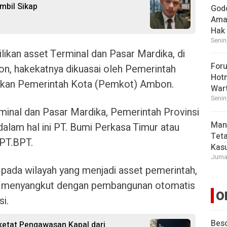
mbil Sikap
God
Ama
Hak
Senin
ikan asset Terminal dan Pasar Mardika, di
For
n, hakekatnya dikuasai oleh Pemerintah
Hot
ukan Pemerintah Kota (Pemkot) Ambon.
War
Senin
inal dan Pasar Mardika, Pemerintah Provinsi
Man
alam hal ini PT. Bumi Perkasa Timur atau
Tet
 PT.BPT.
Kasu
Jumat
 pada wilayah yang menjadi asset pemerintah,
itu menyangkut dengan pembangunan otomatis
O
i.
Beso
etat Pengawasan Kapal dari