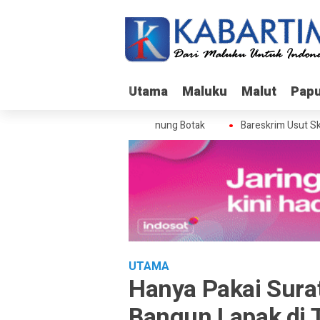
Utama
Utama
Maluku
Maluku
Malut
Malut
Pap
Pap
rim Usut Skandal Izin BPS di Gunung Botak
Bareskrim Usut Skanda
UTAMA
Hanya Pakai Sura
Bangun Lapak di 