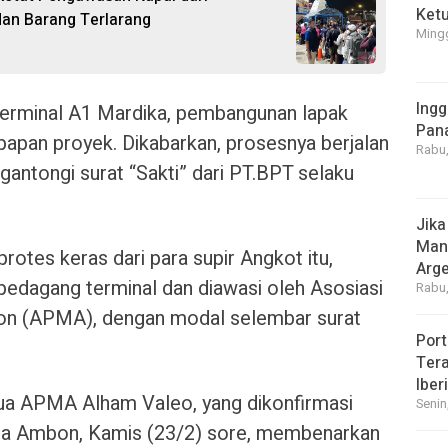
Ket
dan Barang Terlarang
Mingg
Ingg
 Terminal A1 Mardika, pembangunan lapak
Pan
papan proyek. Dikabarkan, prosesnya berjalan
Rabu,
antongi surat “Sakti” dari PT.BPT selaku
Jika
Manf
tes keras dari para supir Angkot itu,
Arge
pedagang terminal dan diawasi oleh Asosiasi
Rabu,
n (APMA), dengan modal selembar surat
Port
Tera
Iber
etua APMA Alham Valeo, yang dikonfirmasi
Senin
a Ambon, Kamis (23/2) sore, membenarkan