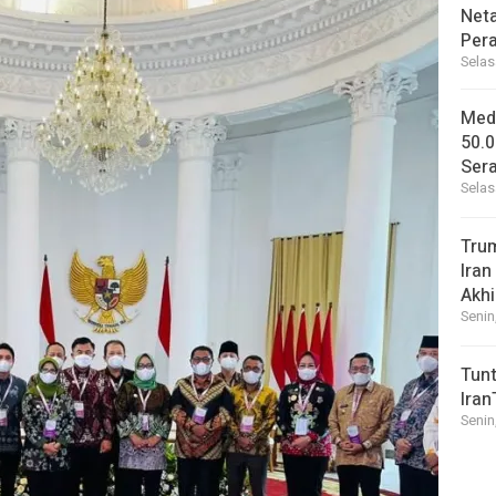
Net
Per
Selas
Medi
50.0
Sera
Selas
Tru
Iran
Akhi
Senin
Tunt
Iran
Senin