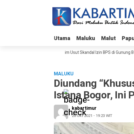
Utama
Utama
Maluku
Maluku
Malut
Malut
Pap
Pap
Bareskrim Usut Skandal Izin BPS di Gunung Bota
MALUKU
Diundang “Khusus
Istana Bogor, Ini
kabartimur
20 Okt 2021 - 19:23 WIT