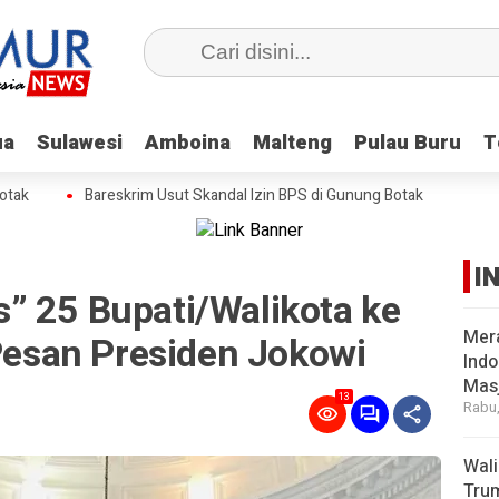
ua
ua
Sulawesi
Sulawesi
Amboina
Amboina
Malteng
Malteng
Pulau Buru
Pulau Buru
T
T
k
Bareskrim Usut Skandal Izin BPS di Gunung Botak
I
” 25 Bupati/Walikota ke
Mer
 Pesan Presiden Jokowi
Indo
Masj
13
Rabu,
Wal
Tru