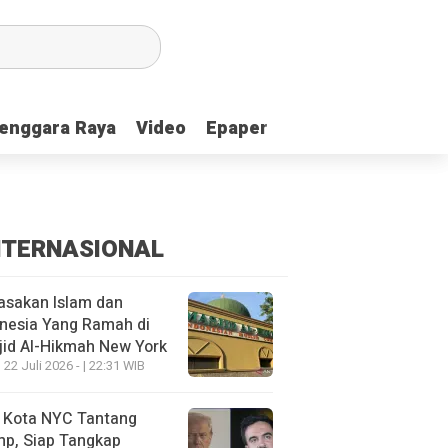
enggara Raya
enggara Raya
Video
Video
Epaper
Epaper
NTERNASIONAL
asakan Islam dan
nesia Yang Ramah di
id Al-Hikmah New York
 22 Juli 2026 - | 22:31 WIB
i Kota NYC Tantang
mp, Siap Tangkap