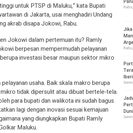
Pan
rtinggi untuk PTSP di Maluku,” kata Bupati
Rabu,
artawan di Jakarta, usai menghadiri Undang
ng akrab disapa Jokowi, Rabu.
Jika
Manf
den Jokowi dalam pertemuan itu? Ramly
Arge
Jokowi berpesan mempermudah pelayanan
Rabu,
 berupa investasi besar maupun sektor mikro
Port
.
Tera
Iber
 pelayanan usaha. Baik skala makro berupa
Senin
ikro tidak dipersulit atau dibuat bertele-tela.
Jad
oleh para bupati dan walikota ini sudah bagus
Pert
gkatkan lagi dengan inovasi sesuai kemajuan
Dun
agaimana yang diungkapkan Bupati Ramly
Senin
Golkar Maluku.