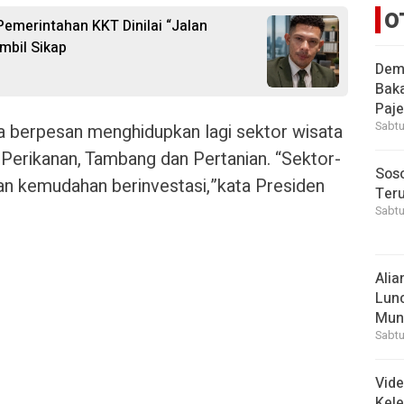
O
 Pemerintahan KKT Dinilai “Jalan
mbil Sikap
Demi
Bak
Paje
Sabtu
ga berpesan menghidupkan lagi sektor wisata
Perikanan, Tambang dan Pertanian. “Sektor-
Soso
gan kemudahan berinvestasi,”kata Presiden
Ter
Sabtu
Alia
Lunc
Mun
Sabtu
Vid
Kele