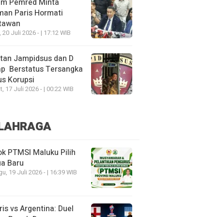
um Pemred Minta
man Paris Hormati
tawan
, 20 Juli 2026 - | 17:12 WIB
tan Jampidsus dan D
ap Berstatus Tersangka
s Korupsi
, 17 Juli 2026 - | 00:22 WIB
LAHRAGA
k PTMSI Maluku Pilih
ua Baru
u, 19 Juli 2026 - | 16:39 WIB
ris vs Argentina: Duel