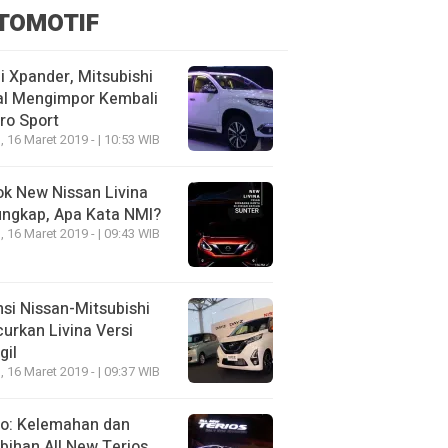
TOMOTIF
 Xpander, Mitsubishi
al Mengimpor Kembali
ro Sport
, 16 Maret 2019 - | 10:53 WIB
k New Nissan Livina
ungkap, Apa Kata NMI?
, 16 Maret 2019 - | 09:43 WIB
nsi Nissan-Mitsubishi
urkan Livina Versi
gil
, 16 Maret 2019 - | 09:37 WIB
eo: Kelemahan dan
bihan All New Terios