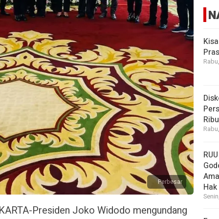
N
Kisa
Pras
Rabu,
Disk
Pers
Rib
Rabu,
RUU
God
Ama
Perbesar
Hak
Senin
RTA-Presiden Joko Widodo mengundang