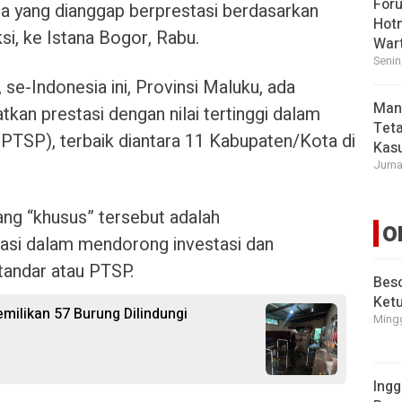
For
ta yang dianggap berprestasi berdasarkan
Hot
i, ke Istana Bogor, Rabu.
War
Senin
 se-Indonesia ini, Provinsi Maluku, ada
Man
an prestasi dengan nilai tertinggi dalam
Tet
(PTSP), terbaik diantara 11 Kabupaten/Kota di
Kasu
Jumat
ang “khusus” tersebut adalah
O
asi dalam mendorong investasi dan
tandar atau PTSP.
Beso
Ket
ilikan 57 Burung Dilindungi
Mingg
Ingg