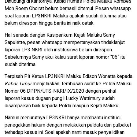
Dihubungi di kantornya, Kabid Humas Polda Maluku Kombes
Moh Roem Ohoirat belum berhasil ditemui. Pesan whatsapp
soal laporan LP3NKRI Maluku apakah sudah diterima atau
belum direspon hingga berita ini naik cetak.
Hal senada dengan Kasipenkum Kejati Maluku Samy
Sapulette, pesan whatsapp mempertanyakan tindaklanjut
laporan LP3 NKRI oleh institusinya belum direspon.
Sebelumnya Samy akui kalau surat laporan nomor “06” itu
sudah diterima.
Terpisah Plt Ketua LP3NKRI Maluku Edison Wonatta kepada
Kabar Timur
menjelaskan
tembusan surat ke Polda Maluku
Nomor 06 DPPN/UTS-NKRI/IX/2020 dengan perihal
laporan kasus dugaan pungli Lucky Wattimury sudah
disampaikan baik kepada Polda maupun Kejati Maluku.
Namun menurutnya LP3NKRI hanya membantu institusi
penegakkan hukum dengan melakukan puldata dan pulbaket
terhadap kasus ini. Soal apakah nanti masuk penyelidikan