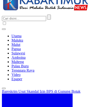
Utama
Maluku
Malut
Papua
Sulawesi
Amboina
Malteng
Pulau Buru
Tenggara Raya
Video
Epaper
Bareskrim Usut Skandal Izin BPS di Gunung Botak