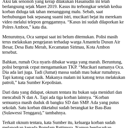
Aksi tak senonoh yang kerap dilakukan Hasanudin ini telah
berlangsung sejak Maret 2019. Kasus itu terbongkar setelah kedua
korban diduga tak tahan menanggung malu. Sebab, saat
berhubungan bak sepasang suami istri, mucikari bejat itu merekam
video melalui telepon genggamnya. “Kasus ini sudah dilaporkan ke
Polres Ambon,” kata dia.
Menurutnya, Oca sampai saat ini belum ditemukan. Polisi masih
terus melakukan pengejaran terhadap warga Amantelu Dusun Air
Besar, Desa Batu Merah, Kecamatan Sirimau, Kota Ambon
tersebut.
Bahkan, rumah Oca nyaris dibakar warga yang marah. Beruntung,
polisi bergerak cepat mengamankan TKP. “Mucikari namanya Oca.
Dia ada lari juga. Tadi (Jumat) massa sudah mau bakar rumahnya.
Tapi katong capat naik. Makanya malam ini katong terus melakukan
patroli,” kata Sumber Kepolisian.
Dari data yang didapat, oknum tentara itu bukan saja meniduri dan
mencabuli N dan A. Tapi ada tiga korban lainnya. “Korban
semuanya masih duduk di bangku SD dan SMP. Ada yang putus
sekolah. Satu korban diketahui sudah berangkat ke Bau-Bau
(Sulawessi Tenggara),” tambahnya.
Terkait oknum tentara, kata Sumber itu, keluarga korban sudah
melaporkan kepada Pomdam Pattimura. Namun berdasarkan