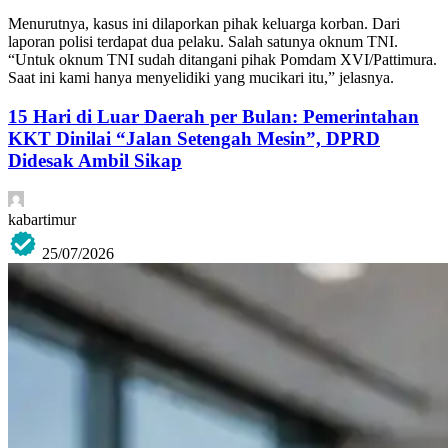
Menurutnya, kasus ini dilaporkan pihak keluarga korban. Dari
laporan polisi terdapat dua pelaku. Salah satunya oknum TNI.
“Untuk oknum TNI sudah ditangani pihak Pomdam XVI/Pattimura.
Saat ini kami hanya menyelidiki yang mucikari itu,” jelasnya.
15 Hari di Luar Daerah per Bulan: Pemerintahan
KKT Dinilai “Jalan Setengah Mesin”, DPRD
Didesak Ambil Sikap
kabartimur
25/07/2026