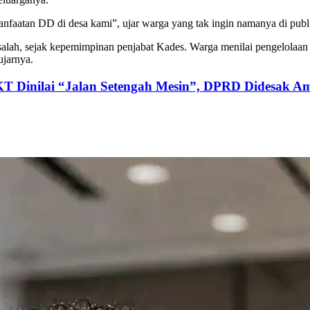
nfaatan DD di desa kami”, ujar warga yang tak ingin namanya di publ
ah, sejak kepemimpinan penjabat Kades. Warga menilai pengelolaan da
ujarnya.
KT Dinilai “Jalan Setengah Mesin”, DPRD Didesak Am