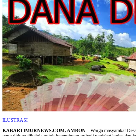
ILUSTRASI
KABARTIMURNEWS.COM, AMBON
– Warga masyarakat Desa 
yang diduga dikelola untuk kepentingan pribadi penjabat kades dan k