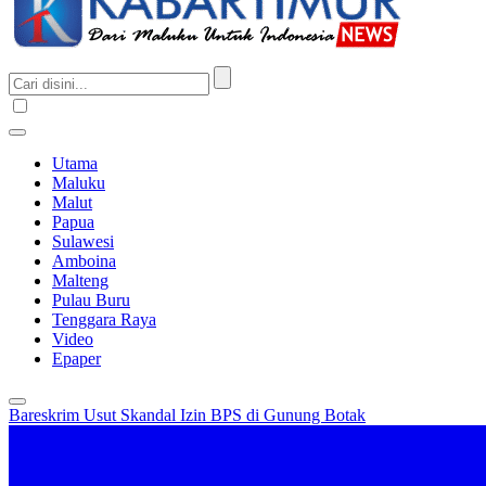
Utama
Maluku
Malut
Papua
Sulawesi
Amboina
Malteng
Pulau Buru
Tenggara Raya
Video
Epaper
Bareskrim Usut Skandal Izin BPS di Gunung Botak