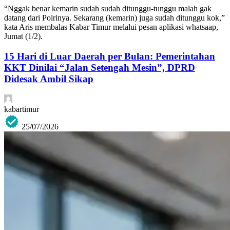
“Nggak benar kemarin sudah sudah ditunggu-tunggu malah gak
datang dari Polrinya. Sekarang (kemarin) juga sudah ditunggu kok,”
kata Aris membalas Kabar Timur melalui pesan aplikasi whatsaap,
Jumat (1/2).
15 Hari di Luar Daerah per Bulan: Pemerintahan
KKT Dinilai “Jalan Setengah Mesin”, DPRD
Didesak Ambil Sikap
kabartimur
25/07/2026