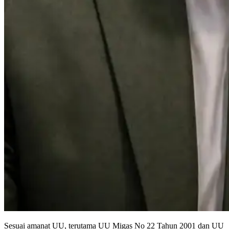
Sesuai amanat UU, terutama UU Migas No 22 Tahun 2001 dan UU