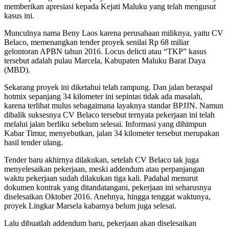
memberikan apresiasi kepada Kejati Maluku yang telah mengusut
kasus ini.
Munculnya nama Beny Laos karena perusahaan miliknya, yaitu CV
Belaco, memenangkan tender proyek senilai Rp 68 miliar
gelontoran APBN tahun 2016. Locus delicti atau “TKP” kasus
tersebut adalah pulau Marcela, Kabupaten Maluku Barat Daya
(MBD).
Sekarang proyek ini diketahui telah rampung. Dan jalan beraspal
hotmix sepanjang 34 kilometer ini sepintas tidak ada masalah,
karena terlihat mulus sebagaimana layaknya standar BPJJN. Namun
dibalik suksesnya CV Belaco tersebut ternyata pekerjaan ini telah
melalui jalan berliku sebelum selesai. Informasi yang dihimpun
Kabar Timur, menyebutkan, jalan 34 kilometer tersebut merupakan
hasil tender ulang.
Tender baru akhirnya dilakukan, setelah CV Belaco tak juga
menyelesaikan pekerjaan, meski addendum atau perpanjangan
waktu pekerjaan sudah dilakukan tiga kali. Padahal menurut
dokumen kontrak yang ditandatangani, pekerjaan ini seharusnya
diselesaikan Oktober 2016. Anehnya, hingga tenggat waktunya,
proyek Lingkar Marsela kabarnya belum juga selesai.
Lalu dibuatlah addendum baru, pekerjaan akan diselesaikan