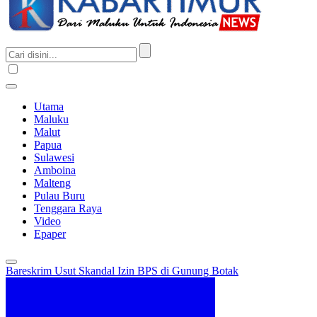
Utama
Maluku
Malut
Papua
Sulawesi
Amboina
Malteng
Pulau Buru
Tenggara Raya
Video
Epaper
Bareskrim Usut Skandal Izin BPS di Gunung Botak