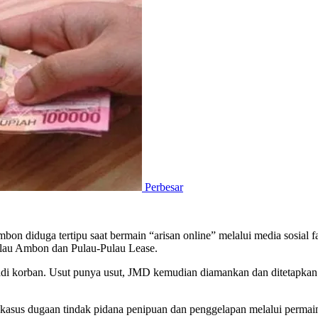
Perbesar
on diduga tertipu saat bermain “arisan online” melalui media sosial 
ulau Ambon dan Pulau-Pulau Lease.
i korban. Usut punya usut, JMD kemudian diamankan dan ditetapkan se
us dugaan tindak pidana penipuan dan penggelapan melalui permainan