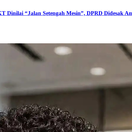
KT Dinilai “Jalan Setengah Mesin”, DPRD Didesak Am