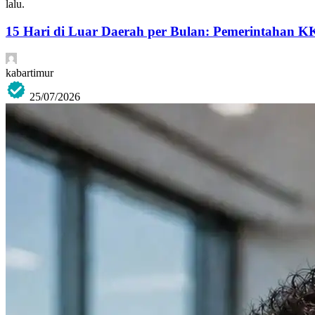
lalu.
15 Hari di Luar Daerah per Bulan: Pemerintahan K
kabartimur
25/07/2026