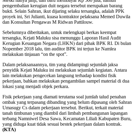
Meski hanya janji, dan baru membayar Rp 500 juta, namun
pengembalian kerugian duit negara tersebut merupakan barang
bukti. Selain Sahran, ikut dijaring selaku tersangka, adalah PPK
proyek ini, Sri Julianti, kuasa kontraktor pelaksana Memed Duwila
dan Konsultan Pengawas M Ridwan Pattilouw.
Sebelumnya diberitakan, untuk melengkapi berkas keempat
tersangka, Kejati Maluku sisa menunggu Laporan Hasil Audit
Kerugian Keuangan Negara (LHKN) dari pihak BPK RI. Di bulan
Nopember 2018 lalu, tim auditor BPK ini terjun ke Namlea
melakukan tinjauan “on the spot”.
Dalam pelaksanaannya, tim yang didampingi sejumlah jaksa
penyidik Kejati Maluku ini melakukan sejumlah kegiatan. Antara
lain melakukan pengecekan langsung terhadap kondisi fisik
pekerjaan, bahkan melakukan pengambilan sampel material di dua
lokasi yang menjadi objek perkara.
Fisik pekerjaan yang diamati terutama soal jumlah talud penahan
ombak yang terpasang dibanding yang belum dipasang oleh Sahran
Umasugy Cs dalam pekerjaan tersebut. Berikut, terkait material
tanah timbunan yang diambil dari limbah pembangunan lapangan
terbang Namniwel Desa Sawa, Kecamatan Liliali Kabupaten Buru,
yang diduga kuat tidak sesuai bestek pekerjaan dalam kontrak.
(KTA)