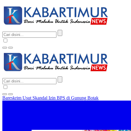
Bareskrim Usut Skandal Izin BPS di Gunung Botak