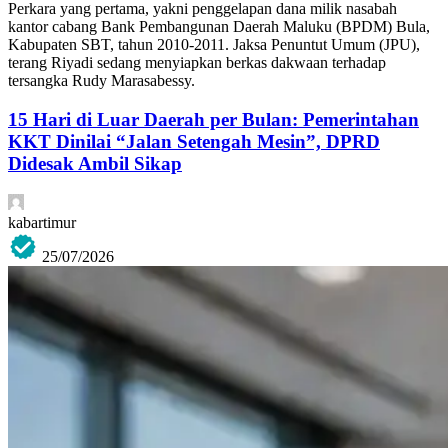
Perkara yang pertama, yakni penggelapan dana milik nasabah
kantor cabang Bank Pembangunan Daerah Maluku (BPDM) Bula,
Kabupaten SBT, tahun 2010-2011. Jaksa Penuntut Umum (JPU),
terang Riyadi sedang menyiapkan berkas dakwaan terhadap
tersangka Rudy Marasabessy.
15 Hari di Luar Daerah per Bulan: Pemerintahan
KKT Dinilai “Jalan Setengah Mesin”, DPRD
Didesak Ambil Sikap
kabartimur
25/07/2026