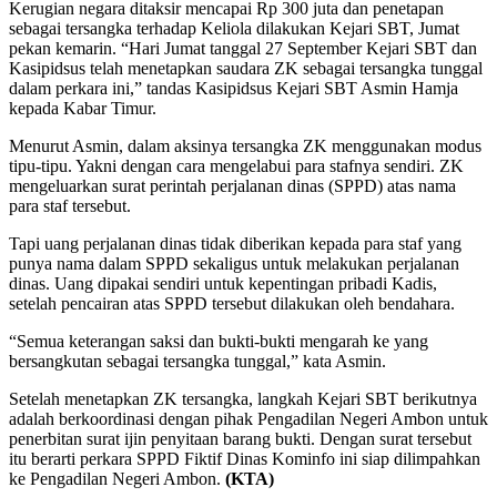
Kerugian negara ditaksir mencapai Rp 300 juta dan penetapan
sebagai tersangka terhadap Keliola dilakukan Kejari SBT, Jumat
pekan kemarin. “Hari Jumat tanggal 27 September Kejari SBT dan
Kasipidsus telah menetapkan saudara ZK sebagai tersangka tunggal
dalam perkara ini,” tandas Kasipidsus Kejari SBT Asmin Hamja
kepada Kabar Timur.
Menurut Asmin, dalam aksinya tersangka ZK menggunakan modus
tipu-tipu. Yakni dengan cara mengelabui para stafnya sendiri. ZK
mengeluarkan surat perintah perjalanan dinas (SPPD) atas nama
para staf tersebut.
Tapi uang perjalanan dinas tidak diberikan kepada para staf yang
punya nama dalam SPPD sekaligus untuk melakukan perjalanan
dinas. Uang dipakai sendiri untuk kepentingan pribadi Kadis,
setelah pencairan atas SPPD tersebut dilakukan oleh bendahara.
“Semua keterangan saksi dan bukti-bukti mengarah ke yang
bersangkutan sebagai tersangka tunggal,” kata Asmin.
Setelah menetapkan ZK tersangka, langkah Kejari SBT berikutnya
adalah berkoordinasi dengan pihak Pengadilan Negeri Ambon untuk
penerbitan surat ijin penyitaan barang bukti. Dengan surat tersebut
itu berarti perkara SPPD Fiktif Dinas Kominfo ini siap dilimpahkan
ke Pengadilan Negeri Ambon.
(KTA)