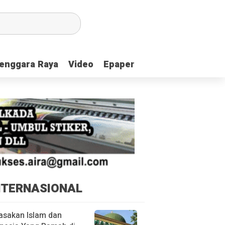
enggara Raya
enggara Raya
Video
Video
Epaper
Epaper
NTERNASIONAL
asakan Islam dan