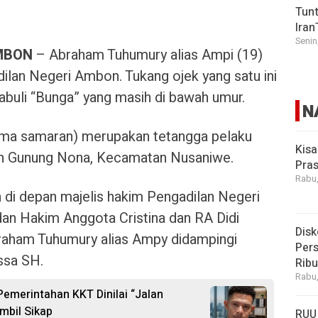
Tunt
Iran
Senin
MBON
– Abraham Tuhumury alias Ampi (19)
ilan Negeri Ambon. Tukang ojek yang satu ini
buli “Bunga” yang masih di bawah umur.
N
nama samaran) merupakan tetangga pelaku
Kisa
san Gunung Nona, Kecamatan Nusaniwe.
Pras
Rabu,
n di depan majelis hakim Pengadilan Negeri
an Hakim Anggota Cristina dan RA Didi
Disk
raham Tuhumury alias Ampy didampingi
Pers
ssa SH.
Rib
Rabu,
 Pemerintahan KKT Dinilai “Jalan
mbil Sikap
RUU