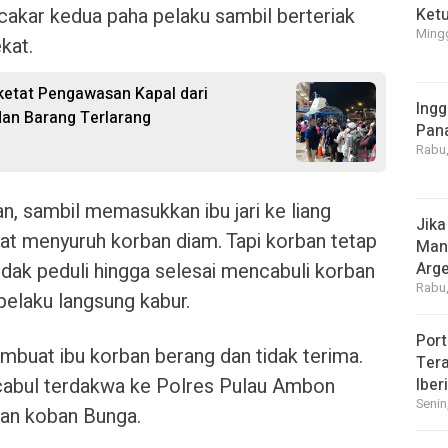
akar kedua paha pelaku sambil berteriak
Ket
Mingg
kat.
etat Pengawasan Kapal dari
Ingg
dan Barang Terlarang
Pan
Rabu,
n, sambil memasukkan ibu jari ke liang
Jika
t menyuruh korban diam. Tapi korban tetap
Manf
idak peduli hingga selesai mencabuli korban
Arge
Rabu,
pelaku langsung kabur.
Port
embuat ibu korban berang dan tidak terima.
Tera
 cabul terdakwa ke Polres Pulau Ambon
Iber
Senin
an koban Bunga.