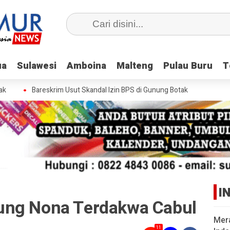
ua
ua
Sulawesi
Sulawesi
Amboina
Amboina
Malteng
Malteng
Pulau Buru
Pulau Buru
T
T
Bareskrim Usut Skandal Izin BPS di Gunung Botak
I
ung Nona Terdakwa Cabul
Mer
11