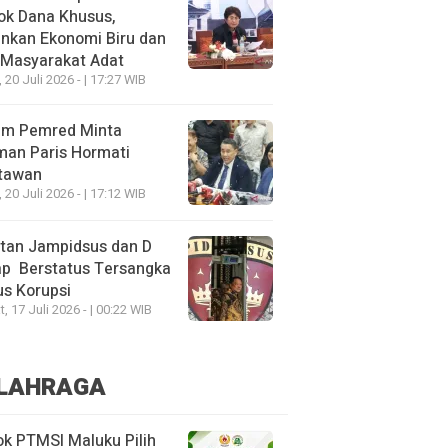
ok Dana Khusus,
nkan Ekonomi Biru dan
 Masyarakat Adat
, 20 Juli 2026 - | 17:27 WIB
um Pemred Minta
man Paris Hormati
tawan
, 20 Juli 2026 - | 17:12 WIB
tan Jampidsus dan D
ap Berstatus Tersangka
s Korupsi
, 17 Juli 2026 - | 00:22 WIB
LAHRAGA
k PTMSI Maluku Pilih