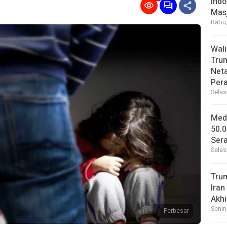
Indo
Masj
Rabu,
Wal
Tru
Net
Per
Selas
Medi
50.0
Sera
Selas
Tru
Iran
Akhi
Senin
Perbesar