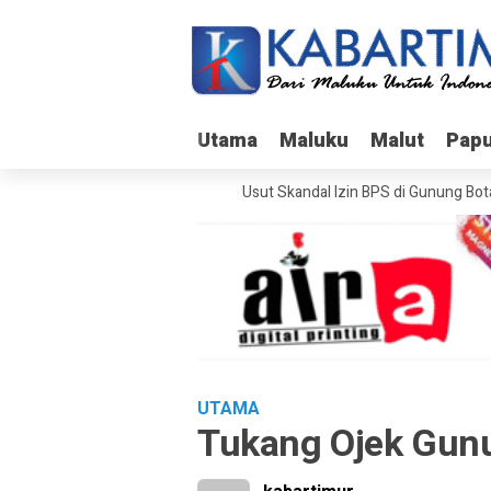
Utama
Utama
Maluku
Maluku
Malut
Malut
Pap
Pap
Bareskrim Usut Skandal Izin BPS di Gunung Botak
UTAMA
Tukang Ojek Gun