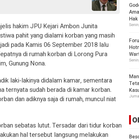
God
Ama
Hak
elis hakim JPU Kejari Ambon Junita
Senin
tiwa pahit yang dialami korban yang masih
For
erjadi pada Kamis 06 September 2018 lalu
Hot
. Tepatnya di rumah korban di Lorong Pura
War
Senin
im, Gunung Nona.
Man
dik laki-lakinya didalam kamar, sementara
Tet
a ternyata sudah berada di kamar korban.
Kasu
Jumat
orban dan adiknya saja di rumah, muncul niat
O
ban sebatas lutut. Tersadar dari tidur korban
akukan hal tersebut langsung melakukan
Beso