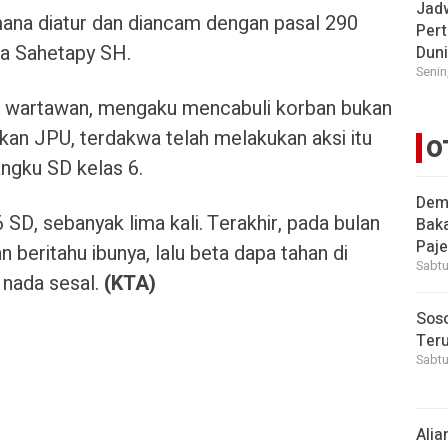
Jad
ana diatur dan diancam dengan pasal 290
Pert
ta Sahetapy SH.
Dun
Senin
 wartawan, mengaku mencabuli korban bukan
wakan JPU, terdakwa telah melakukan aksi itu
O
angku SD kelas 6.
Demi
6 SD, sebanyak lima kali. Terakhir, pada bulan
Bak
Paje
beritahu ibunya, lalu beta dapa tahan di
Sabtu
n nada sesal.
(KTA)
Soso
Ter
Sabtu
Alia