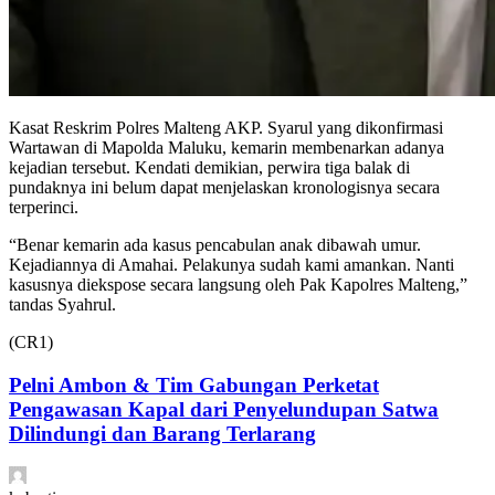
Kasat Reskrim Polres Malteng AKP. Syarul yang dikonfirmasi
Wartawan di Mapolda Maluku, kemarin membenarkan adanya
kejadian tersebut. Kendati demikian, perwira tiga balak di
pundaknya ini belum dapat menjelaskan kronologisnya secara
terperinci.
“Benar kemarin ada kasus pencabulan anak dibawah umur.
Kejadiannya di Amahai. Pelakunya sudah kami amankan. Nanti
kasusnya diekspose secara langsung oleh Pak Kapolres Malteng,”
tandas Syahrul.
(CR1)
Pelni Ambon & Tim Gabungan Perketat
Pengawasan Kapal dari Penyelundupan Satwa
Dilindungi dan Barang Terlarang