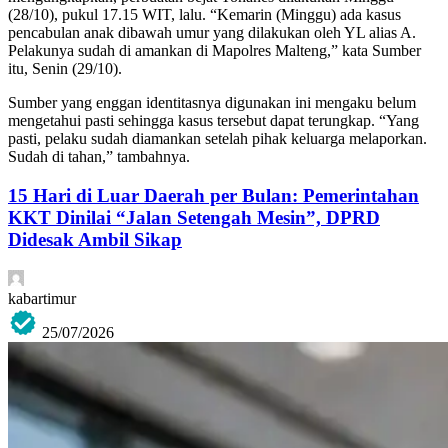
(28/10), pukul 17.15 WIT, lalu. “Kemarin (Minggu) ada kasus
pencabulan anak dibawah umur yang dilakukan oleh YL alias A.
Pelakunya sudah di amankan di Mapolres Malteng,” kata Sumber
itu, Senin (29/10).
Sumber yang enggan identitasnya digunakan ini mengaku belum
mengetahui pasti sehingga kasus tersebut dapat terungkap. “Yang
pasti, pelaku sudah diamankan setelah pihak keluarga melaporkan.
Sudah di tahan,” tambahnya.
15 Hari di Luar Daerah per Bulan: Pemerintahan
KKT Dinilai “Jalan Setengah Mesin”, DPRD
Didesak Ambil Sikap
kabartimur
25/07/2026