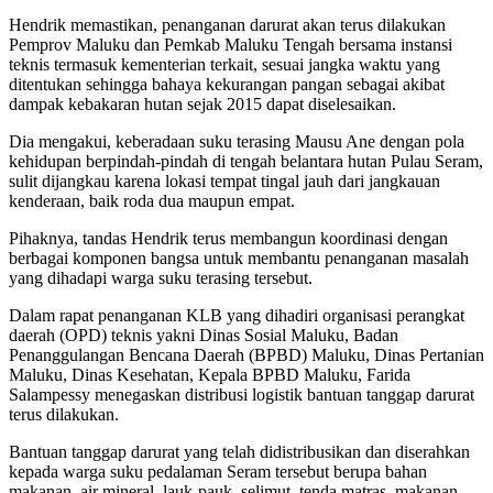
Hendrik memastikan, penanganan darurat akan terus dilakukan
Pemprov Maluku dan Pemkab Maluku Tengah bersama instansi
teknis termasuk kementerian terkait, sesuai jangka waktu yang
ditentukan sehingga bahaya kekurangan pangan sebagai akibat
dampak kebakaran hutan sejak 2015 dapat diselesaikan.
Dia mengakui, keberadaan suku terasing Mausu Ane dengan pola
kehidupan berpindah-pindah di tengah belantara hutan Pulau Seram,
sulit dijangkau karena lokasi tempat tingal jauh dari jangkauan
kenderaan, baik roda dua maupun empat.
Pihaknya, tandas Hendrik terus membangun koordinasi dengan
berbagai komponen bangsa untuk membantu penanganan masalah
yang dihadapi warga suku terasing tersebut.
Dalam rapat penanganan KLB yang dihadiri organisasi perangkat
daerah (OPD) teknis yakni Dinas Sosial Maluku, Badan
Penanggulangan Bencana Daerah (BPBD) Maluku, Dinas Pertanian
Maluku, Dinas Kesehatan, Kepala BPBD Maluku, Farida
Salampessy menegaskan distribusi logistik bantuan tanggap darurat
terus dilakukan.
Bantuan tanggap darurat yang telah didistribusikan dan diserahkan
kepada warga suku pedalaman Seram tersebut berupa bahan
makanan, air mineral, lauk-pauk, selimut, tenda matras, makanan