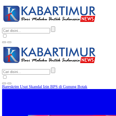
Bareskrim Usut Skandal Izin BPS di Gunung Botak