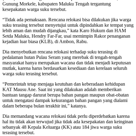
Gunung Morkele, kabupaten Maluku Tengah tergantung
kesepakatan warga suku tersebut.
“Tidak ada pemaksaan. Rencana relokasi bisa dilakukan jika warga
suku terasing tersebut menyetujui untuk dipindahkan ke tempat yang
lebih aman dan mudah dijangkau,” kata Karo Hukum dan HAM
Setda Maluku, Hendry Far-Far, usai memimpin Rakor penanganan
kejadian luar biasa (KLB), di Ambon, Rabu.
Dia menyebutkan rencana relokasi terhadap suku terasing di
pedalaman hutan Pulau Seram yang merebak di tengah-tengah
masyarakat hanya merupakan wacana dan tidak menjadi keputusan
mutlak, karena harus berdasarkan kesediaan dan kerelaan seluruh
warga suku terasing tersebut.
“Pemerintah tetap menjaga keutuhan dan keberadaan kehidupan
KAT Mausu Ane. Saat ini yang dilakukan adalah memberikan
bantuan tangap darurat berupa bahan pangan maupun obat-obatan
untuk mengatasi dampak kekurangan bahan pangan yang dialami
dalam beberapa bulan terakhir ini,” katanya.
Dia memandang wacana relokasi tidak perlu diperdebatkan karena
hal itu tidak akan terwujud jika tidak ada kesepakatan dan keinginan
sebanyak 48 Kepala Keluarga (KK) atau 184 jiwa warga suku
terasing tersebut.